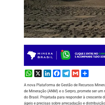
W
X
Li
F
T
G
S
h
n
a
el
m
h
A nova Plataforma de Gestão de Recursos Minera
at
k
c
e
ai
ar
de Mineração (ANM) e o Serpro, promete ser um m
s
e
e
gr
l
e
do Brasil. Projetada para responder à crescent
A
dI
b
a
ágeis e precisas sobre arrecadação e distribuiç