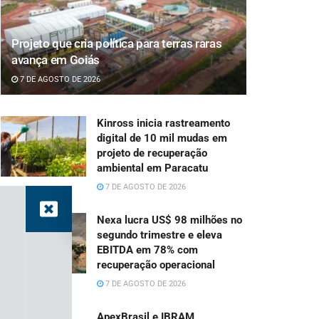
Projeto que cria política para terras raras
avança em Goiás
7 DE AGOSTO DE 2026
Kinross inicia rastreamento
digital de 10 mil mudas em
projeto de recuperação
ambiental em Paracatu
7 DE AGOSTO DE 2026
Nexa lucra US$ 98 milhões no
segundo trimestre e eleva
EBITDA em 78% com
recuperação operacional
7 DE AGOSTO DE 2026
ApexBrasil e IBRAM