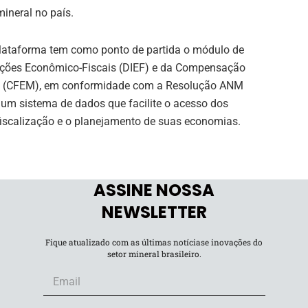
ineral no país.
plataforma tem como ponto de partida o módulo de
ações Econômico-Fiscais (DIEF) e da Compensação
ais (CFEM), em conformidade com a Resolução ANM
 um sistema de dados que facilite o acesso dos
iscalização e o planejamento de suas economias.
ASSINE NOSSA
ia com o Serpro simboliza uma oportunidade estratégica
NEWSLETTER
e a sociedade. A colaboração com o Serpro, conhecido
eforça a importância de ferramentas digitais robustas
Fique atualizado com as últimas notíciase inovações do
exo e de relevância nacional.
setor mineral brasileiro.
impactam diretamente a eficiência da gestão pública,
ernização da administração do país”, ressaltou o