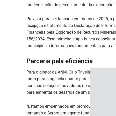
p
n
o
m
modernização do gerenciamento da exploração m
p
o
Prevista para ser lançada em março de 2025, a 
k
recepção e tratamento da Declaração de Inform
Financeira pela Exploração de Recursos Miner
156/2024. Essa primeira etapa busca consolidar
municípios a informações fundamentais para a f
Parceria pela eficiência
Para o diretor da ANM, Caio Trivellato, a parcer
tanto para a agência quanto para os municípios 
por suas soluções inovadoras no setor público, r
para enfrentar os desafios de um setor tão compl
“Estamos empenhados em promover soluções que 
tornando o Serpro um agente fundamental na mod