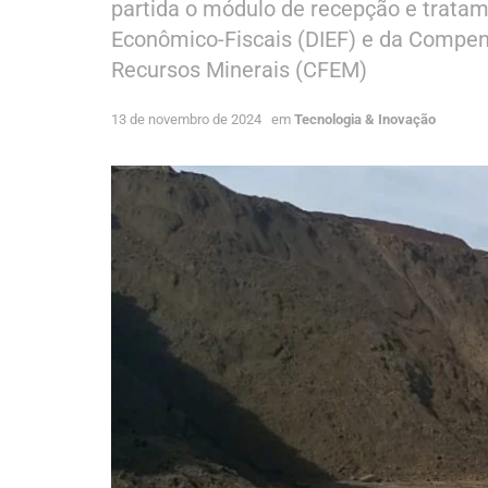
partida o módulo de recepção e trata
Econômico-Fiscais (DIEF) e da Compen
Recursos Minerais (CFEM)
13 de novembro de 2024
em
Tecnologia & Inovação