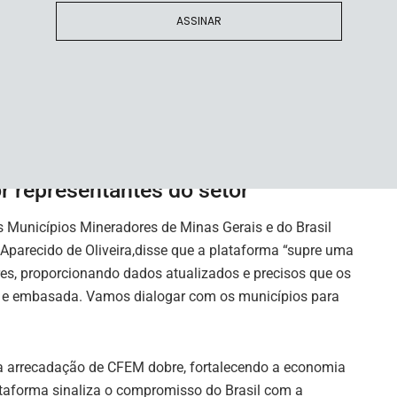
ilela, que reforçou o compromisso da empresa com a
ASSINAR
erno.
r representantes do setor
s Municípios Mineradores de Minas Gerais e do Brasil
 Aparecido de Oliveira,disse que a plataforma “supre uma
es, proporcionando dados atualizados e precisos que os
az e embasada. Vamos dialogar com os municípios para
 a arrecadação de CFEM dobre, fortalecendo a economia
ataforma sinaliza o compromisso do Brasil com a