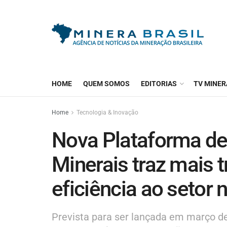
HOME
QUEM SOMOS
EDITORIAS
TV MINER
Home
Tecnologia & Inovação
Nova Plataforma de
Minerais traz mais 
eficiência ao setor n
Prevista para ser lançada em março d