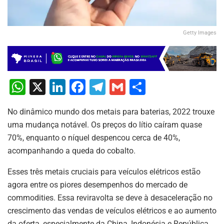
Getty Images
W
X
Li
F
T
G
S
h
n
a
el
m
h
No dinâmico mundo dos metais para baterias, 2022 trouxe
at
k
c
e
ai
ar
uma mudança notável. Os preços do lítio caíram quase
s
e
e
gr
l
e
70%, enquanto o níquel despencou cerca de 40%,
A
dI
b
a
acompanhando a queda do cobalto.
p
n
o
m
Esses três metais cruciais para veículos elétricos estão
p
o
agora entre os piores desempenhos do mercado de
k
commodities. Essa reviravolta se deve à desaceleração no
crescimento das vendas de veículos elétricos e ao aumento
da oferta, especialmente da China, Indonésia e República