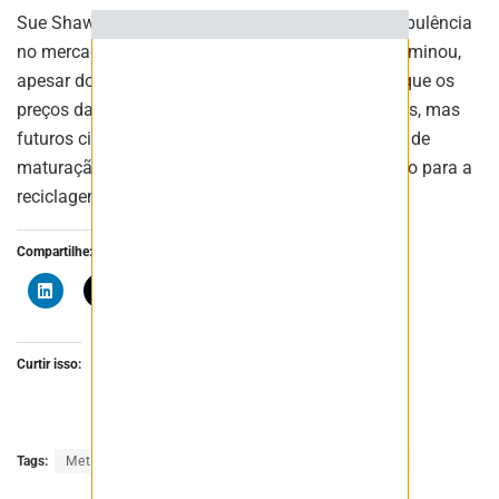
Sue Shaw, da Wood Mackenzie, destaca que a turbulência
no mercado de metais para baterias ainda não terminou,
apesar dos mercados amadurecerem. Ela afirma que os
preços das matérias-primas permanecerão voláteis, mas
futuros ciclos serão mais sustentados com sinais de
maturação nos mercados e uma crescente pressão para a
reciclagem.
Compartilhe:
Curtir isso:
Tags:
Metais
mineração
mineradora
minério