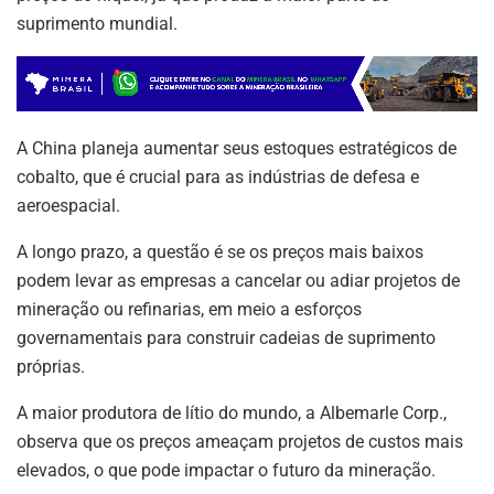
suprimento mundial.
A China planeja aumentar seus estoques estratégicos de
cobalto, que é crucial para as indústrias de defesa e
aeroespacial.
ASSINE NOSSA
A longo prazo, a questão é se os preços mais baixos
NEWSLETTER
podem levar as empresas a cancelar ou adiar projetos de
mineração ou refinarias, em meio a esforços
Fique atualizado com as últimas
governamentais para construir cadeias de suprimento
notíciase inovações do setor mineral
próprias.
brasileiro.
A maior produtora de lítio do mundo, a Albemarle Corp.,
observa que os preços ameaçam projetos de custos mais
elevados, o que pode impactar o futuro da mineração.
ASSINAR