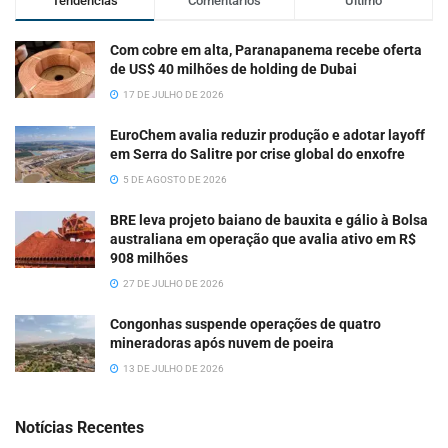
Tendências
Comentários
Último
Com cobre em alta, Paranapanema recebe oferta
de US$ 40 milhões de holding de Dubai
17 DE JULHO DE 2026
EuroChem avalia reduzir produção e adotar layoff
em Serra do Salitre por crise global do enxofre
5 DE AGOSTO DE 2026
BRE leva projeto baiano de bauxita e gálio à Bolsa
australiana em operação que avalia ativo em R$
908 milhões
27 DE JULHO DE 2026
Congonhas suspende operações de quatro
mineradoras após nuvem de poeira
13 DE JULHO DE 2026
Notícias Recentes