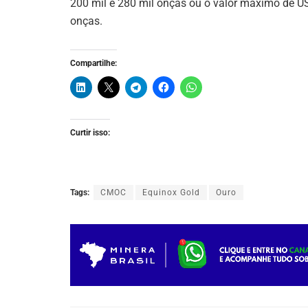
200 mil e 280 mil onças ou o valor máximo de US
onças.
Compartilhe:
Curtir isso:
Tags:
CMOC
Equinox Gold
Ouro