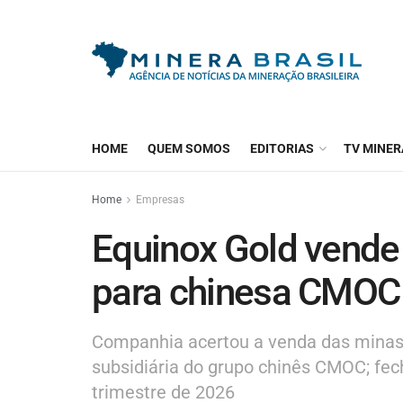
HOME
QUEM SOMOS
EDITORIAS
TV MINER
Home
Empresas
Equinox Gold vende
para chinesa CMOC 
Companhia acertou a venda das minas
subsidiária do grupo chinês CMOC; fe
trimestre de 2026