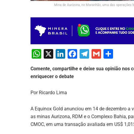
Mina de Aurizona, no Maranhão, uma das operações br
W
X
Li
F
T
G
S
h
n
a
el
m
h
Comente, compartilhe e deixe sua opinião nos c
at
k
c
e
ai
ar
enriquecer o debate
s
e
e
gr
l
e
A
dI
b
a
Por Ricardo Lima
p
n
o
m
p
o
A Equinox Gold anunciou em 14 de dezembro a v
as minas Aurizona, RDM e o Complexo Bahia, par
k
CMOC, em uma transação avaliada em US$ 1,015