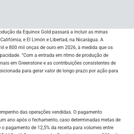
io, Valentine, em Newfoundland e Labrador, e Castle
hia para margens mais robustas e retornos
ox.
odução da Equinox Gold passará a incluir as minas
alifórnia; e El Limón e Libertad, na Nicarágua. A
il e 800 mil onças de ouro em 2026, à medida que os
capacidade. “Com a entrada em ritmo de produção de
onais em Greenstone e as contribuições consistentes de
sicionada para gerar valor de longo prazo por ação para
desempenho das operações vendidas. O pagamento
o um ano após o fechamento, caso determinadas metas de
o pagamento de 12,5% da receita para volumes entre