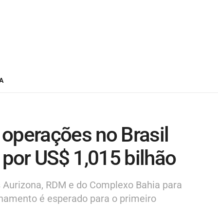
A
 operações no Brasil
por US$ 1,015 bilhão
 Aurizona, RDM e do Complexo Bahia para
chamento é esperado para o primeiro