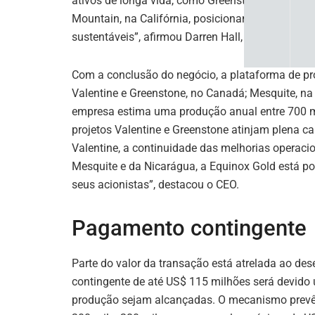
ativos de longa vida, como Greenstone, em Ontár
Mountain, na Califórnia, posicionamos a compan
sustentáveis”, afirmou Darren Hall, CEO da Equin
Com a conclusão do negócio, a plataforma de pr
Valentine e Greenstone, no Canadá; Mesquite, na C
empresa estima uma produção anual entre 700 m
projetos Valentine e Greenstone atinjam plena 
Valentine, a continuidade das melhorias operaci
Mesquite e da Nicarágua, a Equinox Gold está po
seus acionistas”, destacou o CEO.
Pagamento contingente
Parte do valor da transação está atrelada ao 
contingente de até US$ 115 milhões será devid
produção sejam alcançadas. O mecanismo prevê 