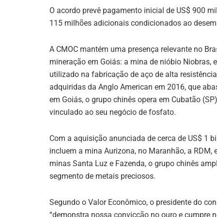
O acordo prevê pagamento inicial de US$ 900 mi
115 milhões adicionais condicionados ao dese
A CMOC mantém uma presença relevante no Brasi
mineração em Goiás: a mina de nióbio Niobras, e
utilizado na fabricação de aço de alta resistênc
adquiridas da Anglo American em 2016, que abast
em Goiás, o grupo chinês opera em Cubatão (SP
vinculado ao seu negócio de fosfato.
Com a aquisição anunciada de cerca de US$ 1 bil
incluem a mina Aurizona, no Maranhão, a RDM, 
minas Santa Luz e Fazenda, o grupo chinês amp
segmento de metais preciosos.
Segundo o Valor Econômico, o presidente do con
“demonstra nossa convicção no ouro e cumpre nos