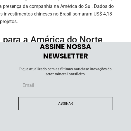
a presença da companhia na América do Sul. Dados do
os investimentos chineses no Brasil somaram US$ 4,18
projetos.
o para a América do Norte
ASSINE NOSSA
NEWSLETTER
ão está previsto para o primeiro trimestre de 2026,
dições usuais de mercado, sem depender de
Fique atualizado com as últimas notíciase inovações do
setor mineral brasileiro.
ASSINAR
os brasileiros simplifica o portfólio e libera capital
enor risco. “Ao concentrar nossos investimentos em