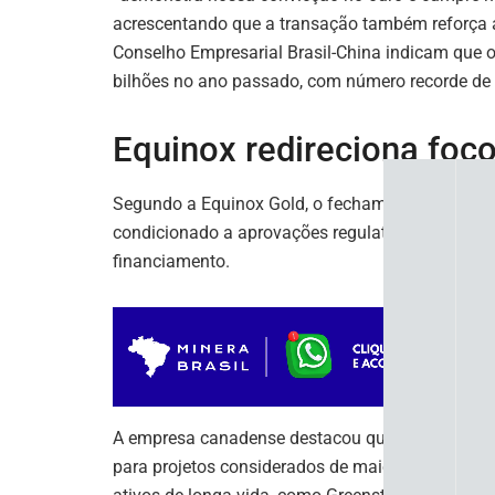
acrescentando que a transação também reforça 
Conselho Empresarial Brasil-China indicam que 
bilhões no ano passado, com número recorde de 
Equinox redireciona foc
Segundo a Equinox Gold, o fechamento da transaç
condicionado a aprovações regulatórias e a con
financiamento.
A empresa canadense destacou que a venda dos ativ
para projetos considerados de maior retorno e m