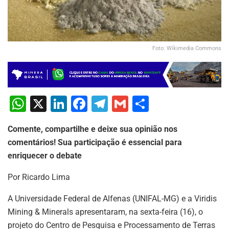
Foto: Wikimedia Commons
W
X
Li
F
T
G
S
h
n
a
el
m
h
Comente, compartilhe e deixe sua opinião nos
at
k
c
e
ai
ar
comentários! Sua participação é essencial para
s
e
e
gr
l
e
enriquecer o debate
A
dI
b
a
Por Ricardo Lima
p
n
o
m
p
o
A Universidade Federal de Alfenas (UNIFAL-MG) e a Viridis
Mining & Minerals apresentaram, na sexta-feira (16), o
k
projeto do Centro de Pesquisa e Processamento de Terras