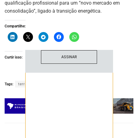
NEWSLETTER
qualificação profissional para um “novo mercado em
consolidação”, ligado à transição energética.
Fique atualizado com as últimas
notíciase inovações do setor mineral
brasileiro.
Compartilhe:
ASSINAR
Curtir isso:
Tags:
terras raras
Viridis Mining
Post Anterior