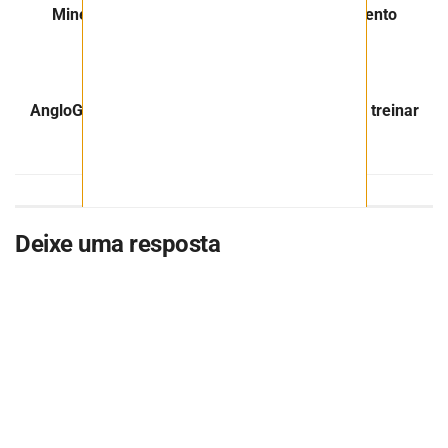
Mineração é incluída no PL sobre licenciamento
ambiental aprovado no Senado
Próximo Post
AngloGold Ashanti adota realidade virtual para treinar
segurança em mina de Sabará
Deixe uma resposta