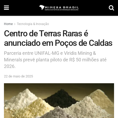
Home
Tecnologia & Inovação
Centro de Terras Raras é
anunciado em Poços de Caldas
Parceria entre UNIFAL-MG e Viridis Mining &
Minerals prevê planta piloto de R$ 50 milhões até
2026.
22 de maio de 2025