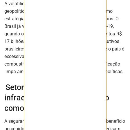
A volatilidade dos preços do petróleo e as tensões
geopolíticas reforçam a eletrificação renovável como
estratégia para reduzir exposição a choques externos. O
Brasil já viveu esse cenário na pandemia de Covid-19,
quando o aumento dos preços de energia acrescentou R$
17 bilhões à conta energética do governo. Os executivos
brasileiros reconhecem o risco e 74% afirmam que o país é
excessivamente dependente da importação de
combustíveis fósseis. Já 86% consideram a eletrificação
limpa ainda mais urgente diante das tensões geopolíticas.
Setor empresarial vê
infraestrutura e planejamento
como prioridades
A segurança energética aparece como o principal benefício
percebido pelos executivos brasileiros. Quando precisam