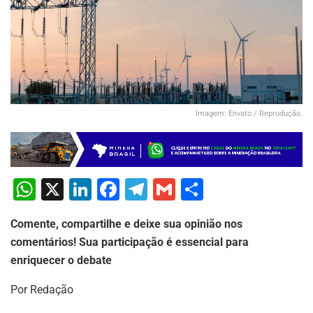
Imagem: Envato / Reprodução.
W
X
Li
F
T
G
S
h
n
a
el
m
h
Comente, compartilhe e deixe sua opinião nos
at
k
c
e
ai
ar
comentários! Sua participação é essencial para
s
e
e
gr
l
e
enriquecer o debate
A
dI
b
a
Por Redação
p
n
o
m