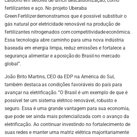
carbono em setores de difícil descarbonização, como
fertilizantes e aço. No projeto Uberaba
Green Fertilizer demonstramos que é possível substituir o
gás natural por eletricidade renovável na produção de
fertilizantes nitrogenados com competitividade econômica.
Essa tecnologia abre caminho para uma nova indústria
baseada em energia limpa, reduz emissões e fortalece a
segurança alimentar e a posição do Brasil no mercado
global”.
João Brito Martins, CEO da EDP na América do Sul,
também destaca as condições favoráveis do país para
avançar na eletrificação. ”O Brasil é um exemplo de que é
possível ter um sistema elétrico renovável, robusto e
ASSINE NOSSA
seguro. Essa é uma grande vantagem para sua economia,
NEWSLETTER
que pode ser ainda mais potencializada com o avanço da
eletrificação. Ao continuar investindo no fortalecimento de
Fique atualizado com as últimas
suas redes e manter uma matriz elétrica majoritariamente
notíciase inovações do setor mineral