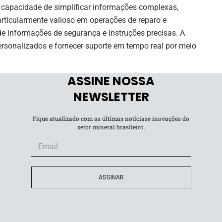
 capacidade de simplificar informações complexas,
articularmente valioso em operações de reparo e
e informações de segurança e instruções precisas. A
ersonalizados e fornecer suporte em tempo real por meio
ASSINE NOSSA
NEWSLETTER
Fique atualizado com as últimas notíciase inovações do
setor mineral brasileiro.
pode ser um desafio, uma vez que os dados relevantes
ormatos. A IA generativa pode processar essas
ções e padrões, acelerando o processo de análise.
ASSINAR
o é uma tarefa demorada. A IA generativa pode agilizar a
s valiosos ao comparar dados de relatórios históricos.