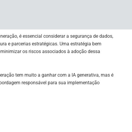
A generativa simplifica a documentação e tem potencial
Isso ajuda a reduzir os custos de exploração e aumenta a
ineração, é essencial considerar a segurança de dados,
tura e parcerias estratégicas. Uma estratégia bem
e minimizar os riscos associados à adoção dessa
neração tem muito a ganhar com a IA generativa, mas é
bordagem responsável para sua implementação