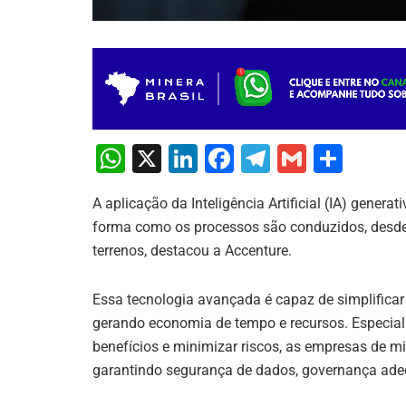
W
X
Li
F
T
G
S
h
n
a
el
m
h
A aplicação da Inteligência Artificial (IA) gener
at
k
c
e
ai
ar
forma como os processos são conduzidos, desde
s
e
e
gr
l
e
terrenos, destacou a Accenture.
A
dI
b
a
p
n
o
m
Essa tecnologia avançada é capaz de simplifica
gerando economia de tempo e recursos. Especial
p
o
benefícios e minimizar riscos, as empresas de m
k
garantindo segurança de dados, governança adequ