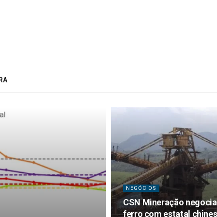
RA
NEGÓCIOS
CSN Mineração negocia 
ferro com estatal chin