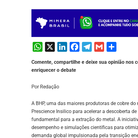
W
X
Li
F
T
G
S
h
n
a
el
m
h
Comente, compartilhe e deixe sua opinião nos c
at
k
c
e
ai
ar
enriquecer o debate
s
e
e
gr
l
e
A
dI
b
a
Por Redação
p
n
o
m
p
o
A BHP, uma das maiores produtoras de cobre do
Prescience Insilico para acelerar a descoberta d
k
fundamental para a extração do metal. A iniciativa
desempenho e simulações científicas para otimiz
demanda global impulsionada pela transição ener