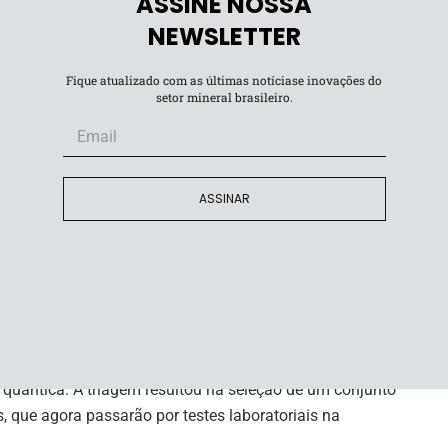
ASSINE NOSSA
entes autônomos capazes de reproduzir etapas do método
NEWSLETTER
o de hipóteses e simulações experimentais.
Fique atualizado com as últimas notíciase inovações do
setor mineral brasileiro.
r diferentes fontes de dados e laboratórios físicos,
s promissoras. Os modelos utilizados foram
minérios processados pela BHP, garantindo que os
trial.
ASSINAR
rosoft Discovery, a BHP está na vanguarda da
 recursos científicos podem ajudar a enfrentar
tar, vice-presidente corporativo de Inovação de Produtos
alisaram mais de 500 mil moléculas e realizaram dezenas
 quântica. A triagem resultou na seleção de um conjunto
 que agora passarão por testes laboratoriais na