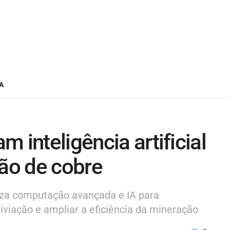
A
 inteligência artificial
ção de cobre
iliza computação avançada e IA para
iviação e ampliar a eficiência da mineração