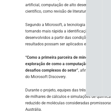
artificial, computação de alto desempenho e ag
científico, como revisão de literatura, formulaçã
Segundo a Microsoft, a tecnologia permite integra
tornando mais rápida a identificação de soluçõe
desenvolvidos a partir das condições reais dos 
resultados possam ser aplicados em escala indus
“Como a primeira parceira de mineração no Mic
exploração de como a computação avançada e os
desafios complexos do setor”
, afirmou Aseem Da
do Microsoft Discovery.
Durante o projeto, equipes das três empresas an
de milhares de cálculos e simulações de química
reduzido de moléculas consideradas promissoras,
Austrália.