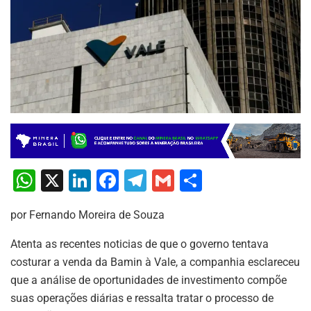
W
X
Li
F
T
G
S
h
n
a
el
m
h
por Fernando Moreira de Souza
at
k
c
e
ai
ar
s
e
e
gr
l
e
Atenta as recentes noticias de que o governo tentava
costurar a venda da Bamin à Vale, a companhia esclareceu
A
dI
b
a
que a análise de oportunidades de investimento compõe
p
n
o
m
suas operações diárias e ressalta tratar o processo de