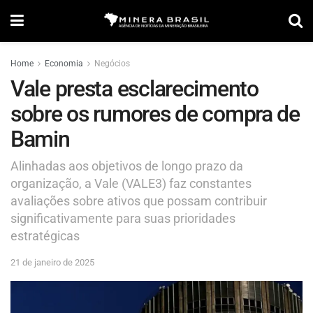
Home
Economia
Negócios
Vale presta esclarecimento
sobre os rumores de compra de
Bamin
Alinhadas aos objetivos de longo prazo da
organização, a Vale (VALE3) faz constantes
avaliações sobre ativos que possam contribuir
significativamente para suas prioridades
estratégicas
21 de janeiro de 2025