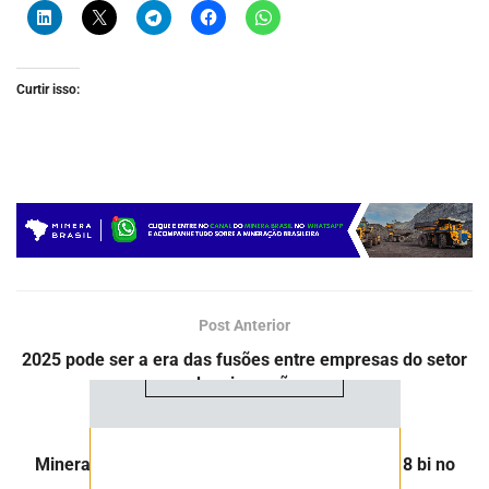
Curtir isso:
ASSINE NOSSA
NEWSLETTER
Fique atualizado com as últimas
notíciase inovações do setor mineral
brasileiro.
Post Anterior
2025 pode ser a era das fusões entre empresas do setor
ASSINAR
de mineração
Próximo Post
Mineradora Ma’aden nega investimento de R$ 8 bi no
Brasil