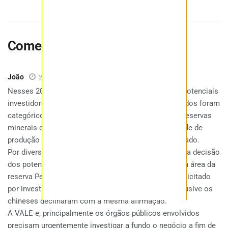
Comentários
1
João
2 anos atrás
Nesses 20 anos de existência da BAMIN, inúmeras potenciais
investidores já avaliaram o negócio e, ao desistir, todos foram
categóricos em afirmar que, embora certificada, as reservas
minerais declaradas pela empresa são em capacidade de
produção muito menores do que quantitativo declarado.
Por diversas vezes, a BAMIN na tentativa de reverter a decisão
dos potenciais investidores refez suas sondagens na área da
reserva Pedra de Ferro, inclusive com padrões de solicitado
por investidores chineses e, todos investidores, inclusive os
chineses declinaram com a mesma afirmação.
A VALE e, principalmente os órgãos públicos envolvidos
precisam urgentemente investigar a fundo o negócio a fim de