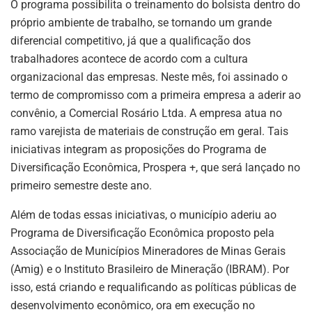
O programa possibilita o treinamento do bolsista dentro do
próprio ambiente de trabalho, se tornando um grande
diferencial competitivo, já que a qualificação dos
trabalhadores acontece de acordo com a cultura
organizacional das empresas. Neste mês, foi assinado o
termo de compromisso com a primeira empresa a aderir ao
convênio, a Comercial Rosário Ltda. A empresa atua no
ramo varejista de materiais de construção em geral. Tais
ASSINE NOSSA
iniciativas integram as proposições do Programa de
NEWSLETTER
Diversificação Econômica, Prospera +, que será lançado no
primeiro semestre deste ano.
Fique atualizado com as últimas
notíciase inovações do setor mineral
brasileiro.
Além de todas essas iniciativas, o município aderiu ao
Programa de Diversificação Econômica proposto pela
Associação de Municípios Mineradores de Minas Gerais
(Amig) e o Instituto Brasileiro de Mineração (IBRAM). Por
ASSINAR
isso, está criando e requalificando as políticas públicas de
desenvolvimento econômico, ora em execução no