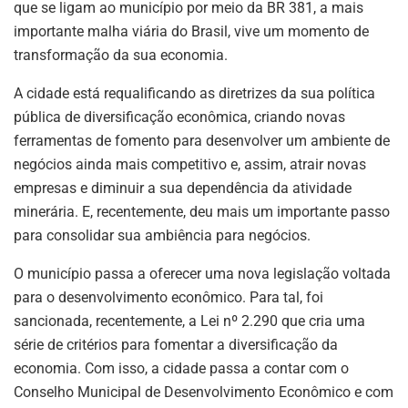
A
dI
b
a
que se ligam ao município por meio da BR 381, a mais
p
n
o
m
importante malha viária do Brasil, vive um momento de
transformação da sua economia.
p
o
k
A cidade está requalificando as diretrizes da sua política
pública de diversificação econômica, criando novas
ferramentas de fomento para desenvolver um ambiente de
negócios ainda mais competitivo e, assim, atrair novas
empresas e diminuir a sua dependência da atividade
minerária. E, recentemente, deu mais um importante passo
para consolidar sua ambiência para negócios.
O município passa a oferecer uma nova legislação voltada
para o desenvolvimento econômico. Para tal, foi
sancionada, recentemente, a Lei nº 2.290 que cria uma
série de critérios para fomentar a diversificação da
economia. Com isso, a cidade passa a contar com o
Conselho Municipal de Desenvolvimento Econômico e com