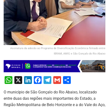
Assinatura da adesão ao Programa de Diversificação Econômica firmado entre
IBRAM, AMIG e São Gonçalo do Rio Abaixo
W
X
Li
F
T
G
S
h
n
a
el
m
h
O município de São Gonçalo do Rio Abaixo, localizado
at
k
c
e
ai
ar
entre duas das regiões mais importantes do Estado, a
s
e
e
gr
l
e
Região Metropolitana de Belo Horizonte e a do Vale do Aço,