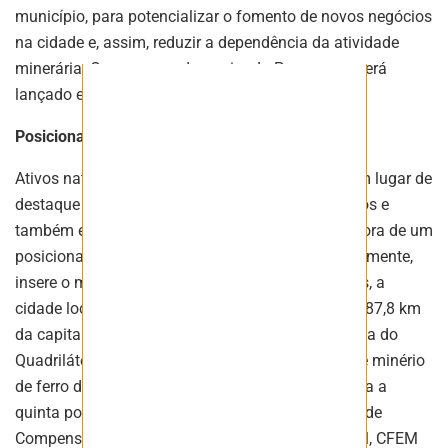
município, para potencializar o fomento de novos negócios
na cidade e, assim, reduzir a dependência da atividade
minerária. O programa, denominado Prospera +, será
lançado em junho deste ano.
Posicionamento geográfico estratégico
Ativos naturais também posicionam a cidade num lugar de
destaque no que diz respeito à atração de negócios e
também em relação a economia nacional. Detentora de um
posicionamento geográfico estratégico que, literalmente,
insere o município na rota das riquezas brasileiras, a
cidade localizada na região central do Estado e a 87,8 km
da capital mineira, se consolida como protagonista do
Quadrilátero Ferrífero, a maior região produtora de minério
de ferro do país. São Gonçalo do Rio Abaixo ocupa a
quinta posição em Minas Gerais em arrecadação de
Compensação Financeira pela Exploração Mineral, CFEM