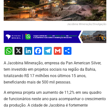
Jacobina Mineração/Divulgação
W
X
Li
F
T
G
S
h
n
a
el
m
h
A Jacobina Mineração, empresa da Pan American Silver,
at
k
c
e
ai
ar
tem investido em projetos sociais na região da Bahia,
s
e
e
gr
l
e
totalizando R$ 17 milhões nos últimos 15 anos,
A
dI
b
a
beneficiando mais de 500 mil pessoas.
p
n
o
m
A empresa projeta um aumento de 11,2% em seu quadro
p
o
de funcionários neste ano para acompanhar o crescimento
k
da produção. A cidade de Jacobina é fortemente