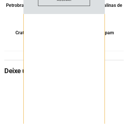
Petrobras manifesta interesse em investir em salinas de
lítio da Bolívia
Próximo Post
Crateras provocadas por mineração preocupam
habitantes na Polónia
Deixe uma resposta