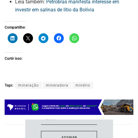
Leia também:
Petrobras manifesta interesse em
investir em salinas de lítio da Bolívia
Compartilhe:
Curtir isso:
ASSINE NOSSA
NEWSLETTER
Tags:
mineração
mineradora
minério
Fique atualizado com as últimas
notíciase inovações do setor mineral
brasileiro.
Post Anterior
ASSINAR