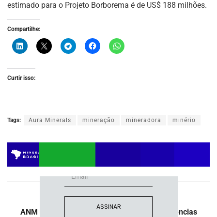
estimado para o Projeto Borborema é de US$ 188 milhões.
Compartilhe:
Curtir isso:
ASSINE NOSSA
NEWSLETTER
Tags:
Aura Minerals
mineração
mineradora
minério
Fique atualizado com as últimas
notíciase inovações do setor mineral
brasileiro.
Post Anterior
ASSINAR
ANM afilia-se à Associação Brasileira de Agências