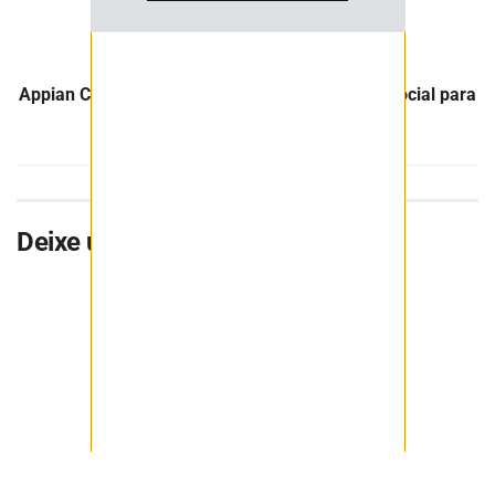
Reguladoras
Próximo Post
Appian Capital anuncia beneficiados do Edital Social para
desenvolvimento Sustentável na Bahia
Deixe uma resposta