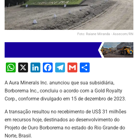
Foto: Raiane Miranda - Assecom/RN
W
X
Li
F
T
G
S
h
n
a
el
m
h
A Aura Minerals Inc. anunciou que sua subsidiária,
at
k
c
e
ai
ar
Borborema Inc., concluiu o acordo com a Gold Royalty
s
e
e
gr
l
e
Corp., conforme divulgado em 15 de dezembro de 2023.
A
dI
b
a
A transação resultou no recebimento de US$ 31 milhões
p
n
o
m
em recursos hoje, destinados ao desenvolvimento do
p
o
Projeto de Ouro Borborema no estado do Rio Grande do
k
Norte, Brasil.