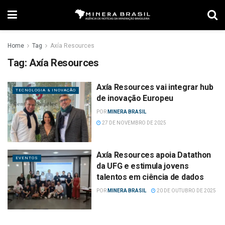
Home
Tag
Axía Resources
Tag:
Axía Resources
Axía Resources vai integrar hub
TECNOLOGIA & INOVAÇÃO
de inovação Europeu
POR
MINERA BRASIL
27 DE NOVEMBRO DE 2025
Axía Resources apoia Datathon
EVENTOS
da UFG e estimula jovens
talentos em ciência de dados
POR
MINERA BRASIL
20 DE OUTUBRO DE 2025