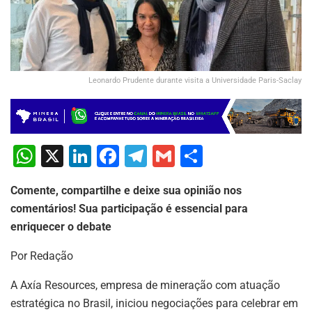
Leonardo Prudente durante visita a Universidade Paris-Saclay
W
X
Li
F
T
G
S
h
n
a
el
m
h
Comente, compartilhe e deixe sua opinião nos
at
k
c
e
ai
ar
comentários! Sua participação é essencial para
s
e
e
gr
l
e
enriquecer o debate
A
dI
b
a
Por Redação
p
n
o
m
p
o
A Axía Resources, empresa de mineração com atuação
estratégica no Brasil, iniciou negociações para celebrar em
k