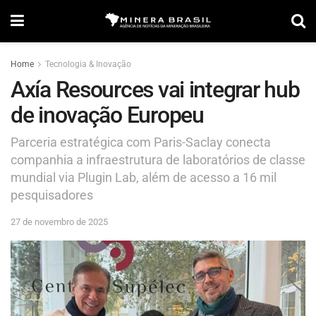
Home
Tecnologia & Inovação
Axía Resources vai integrar hub
de inovação Europeu
Parceria estratégica com Paris-Saclay conecta
companhia a infraestrutura de laboratórios de classe
mundial via Plugin Lab, além de acesso a 16 mil
pesquisadores
27 de novembro de 2025