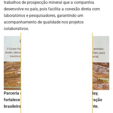
trabalhos de prospecção mineral que a companhia
ASSINAR
desenvolve no país, pois facilita a conexão direta com
laboratórios e pesquisadores, garantindo um
acompanhamento de qualidade nos projetos
colaborativos.
Parceria entre a Axía e a Universidade Paris-Saclay,
fortalece a competitividade no mercado de mineração
brasileiro e impulsiona a inovação, afirma Prudente.