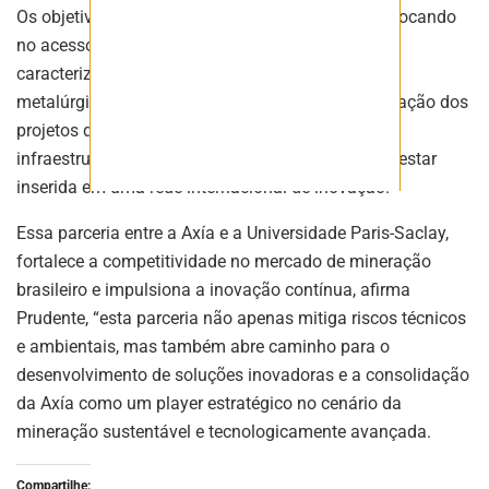
Os objetivos da cooperação são multifacetados, focando
no acesso a expertise científica especializada em
caracterização mineralógica avançada e ensaios
metalúrgicos otimizados, importantes para aceleração dos
projetos da empresa, que passa a contar com
infraestrutura técnica de classe mundial, além de estar
inserida em uma rede internacional de inovação.
Essa parceria entre a Axía e a Universidade Paris-Saclay,
fortalece a competitividade no mercado de mineração
brasileiro e impulsiona a inovação contínua, afirma
Prudente, “esta parceria não apenas mitiga riscos técnicos
e ambientais, mas também abre caminho para o
desenvolvimento de soluções inovadoras e a consolidação
da Axía como um player estratégico no cenário da
mineração sustentável e tecnologicamente avançada.
Compartilhe: