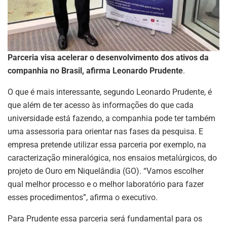
Parceria visa acelerar o desenvolvimento dos ativos da
companhia no Brasil, afirma Leonardo Prudente
.
O que é mais interessante, segundo Leonardo Prudente, é
que além de ter acesso às informações do que cada
universidade está fazendo, a companhia pode ter também
ASSINE NOSSA
uma assessoria para orientar nas fases da pesquisa. E
NEWSLETTER
empresa pretende utilizar essa parceria por exemplo, na
caracterização mineralógica, nos ensaios metalúrgicos, do
Fique atualizado com as últimas
projeto de Ouro em Niquelândia (GO). “Vamos escolher
notíciase inovações do setor mineral
brasileiro.
qual melhor processo e o melhor laboratório para fazer
esses procedimentos”, afirma o executivo.
Para Prudente essa parceria será fundamental para os