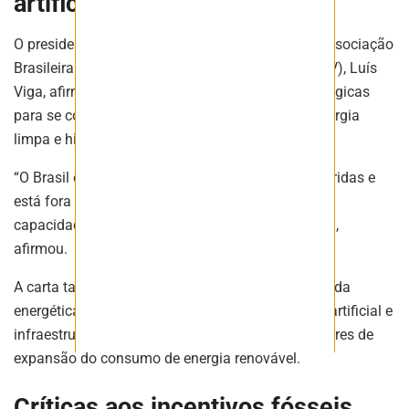
artificial ampliam demanda
O presidente do Conselho de Administração da Associação
Brasileira da Indústria do Hidrogênio Verde (ABIHV), Luís
Viga, afirmou que o Brasil reúne condições estratégicas
para se consolidar como fornecedor global de energia
limpa e hidrogênio verde.
“O Brasil é um celeiro de soluções energéticas híbridas e
está fora de áreas de conflito geopolítico. Temos
capacidade de ofertar energia barata e em escala”,
afirmou.
A carta também destaca o crescimento da demanda
energética associada a data centers, inteligência artificial e
infraestrutura digital, apontados como novos vetores de
expansão do consumo de energia renovável.
Críticas aos incentivos fósseis