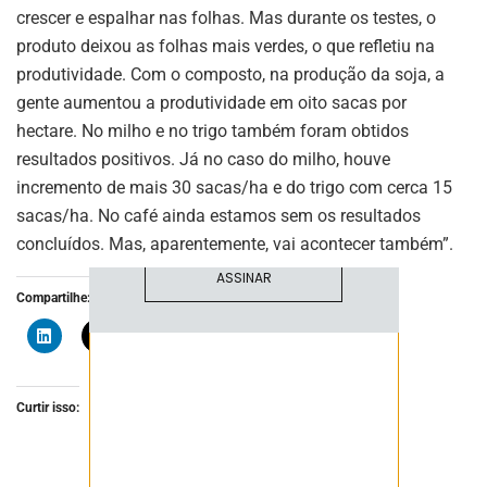
crescer e espalhar nas folhas. Mas durante os testes, o
produto deixou as folhas mais verdes, o que refletiu na
ASSINE NOSSA
produtividade. Com o composto, na produção da soja, a
NEWSLETTER
gente aumentou a produtividade em oito sacas por
hectare. No milho e no trigo também foram obtidos
Fique atualizado com as últimas
notíciase inovações do setor mineral
resultados positivos. Já no caso do milho, houve
brasileiro.
incremento de mais 30 sacas/ha e do trigo com cerca 15
sacas/ha. No café ainda estamos sem os resultados
concluídos. Mas, aparentemente, vai acontecer também”.
ASSINAR
Compartilhe:
Curtir isso: