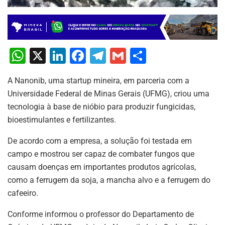
W
X
Li
F
T
G
S
h
n
a
el
m
h
A Nanonib, uma startup mineira, em parceria com a
at
k
c
e
ai
ar
Universidade Federal de Minas Gerais (UFMG), criou uma
s
e
e
gr
l
e
tecnologia à base de nióbio para produzir fungicidas,
A
dI
b
a
bioestimulantes e fertilizantes.
p
n
o
m
De acordo com a empresa, a solução foi testada em
p
o
campo e mostrou ser capaz de combater fungos que
k
causam doenças em importantes produtos agrícolas,
como a ferrugem da soja, a mancha alvo e a ferrugem do
cafeeiro.
Conforme informou o professor do Departamento de