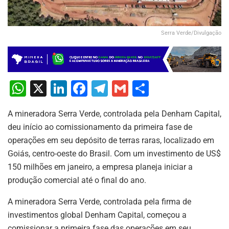
Serra Verde/Divulgação
W
X
Li
F
T
G
S
h
n
a
el
m
h
A mineradora Serra Verde, controlada pela Denham Capital,
at
k
c
e
ai
ar
deu início ao comissionamento da primeira fase de
s
e
e
gr
l
e
operações em seu depósito de terras raras, localizado em
A
dI
b
a
Goiás, centro-oeste do Brasil. Com um investimento de US$
p
n
o
m
150 milhões em janeiro, a empresa planeja iniciar a
produção comercial até o final do ano.
p
o
k
A mineradora Serra Verde, controlada pela firma de
investimentos global Denham Capital, começou a
comissionar a primeira fase das operações em seu