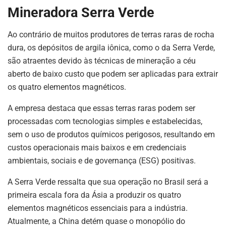
Mineradora Serra Verde
Ao contrário de muitos produtores de terras raras de rocha
dura, os depósitos de argila iônica, como o da Serra Verde,
são atraentes devido às técnicas de mineração a céu
aberto de baixo custo que podem ser aplicadas para extrair
os quatro elementos magnéticos.
A empresa destaca que essas terras raras podem ser
ASSINE NOSSA
processadas com tecnologias simples e estabelecidas,
NEWSLETTER
sem o uso de produtos químicos perigosos, resultando em
custos operacionais mais baixos e em credenciais
Fique atualizado com as últimas
ambientais, sociais e de governança (ESG) positivas.
notíciase inovações do setor mineral
brasileiro.
A Serra Verde ressalta que sua operação no Brasil será a
primeira escala fora da Ásia a produzir os quatro
elementos magnéticos essenciais para a indústria.
Atualmente, a China detém quase o monopólio do
ASSINAR