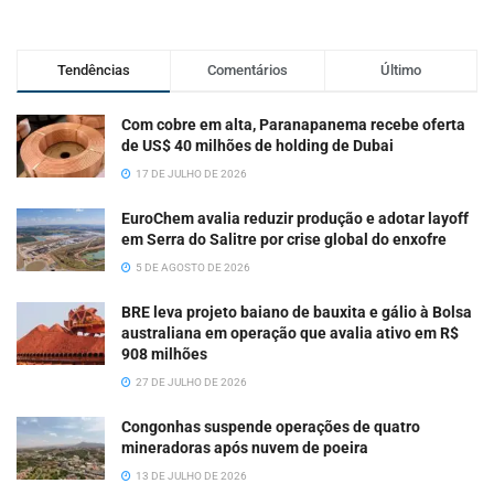
Tendências
Comentários
Último
Com cobre em alta, Paranapanema recebe oferta
de US$ 40 milhões de holding de Dubai
17 DE JULHO DE 2026
EuroChem avalia reduzir produção e adotar layoff
em Serra do Salitre por crise global do enxofre
5 DE AGOSTO DE 2026
BRE leva projeto baiano de bauxita e gálio à Bolsa
australiana em operação que avalia ativo em R$
908 milhões
27 DE JULHO DE 2026
Congonhas suspende operações de quatro
mineradoras após nuvem de poeira
13 DE JULHO DE 2026