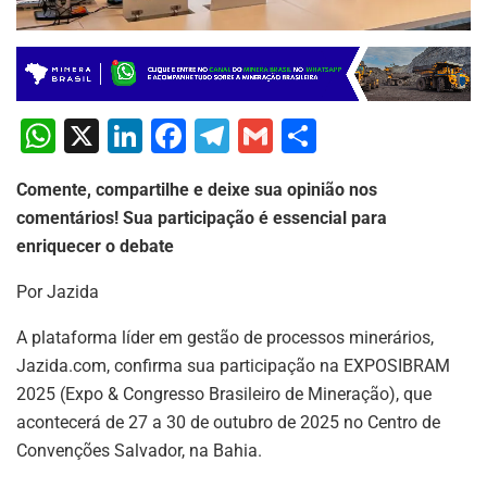
W
X
Li
F
T
G
S
h
n
a
el
m
h
Comente, compartilhe e deixe sua opinião nos
at
k
c
e
ai
ar
comentários! Sua participação é essencial para
s
e
e
gr
l
e
enriquecer o debate
A
dI
b
a
Por Jazida
p
n
o
m
p
o
A plataforma líder em gestão de processos minerários,
Jazida.com, confirma sua participação na EXPOSIBRAM
k
2025 (Expo & Congresso Brasileiro de Mineração), que
acontecerá de 27 a 30 de outubro de 2025 no Centro de
Convenções Salvador, na Bahia.