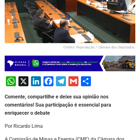
Crédito: Reprodução / Câmara dos Deputados.
W
X
Li
F
T
G
S
h
n
a
el
m
h
Comente, compartilhe e deixe sua opinião nos
at
k
c
e
ai
ar
comentários! Sua participação é essencial para
s
e
e
gr
l
e
enriquecer o debate
A
dI
b
a
Por Ricardo Lima
p
n
o
m
A Comissão de Minas e Energia (CME) da Câmara dos