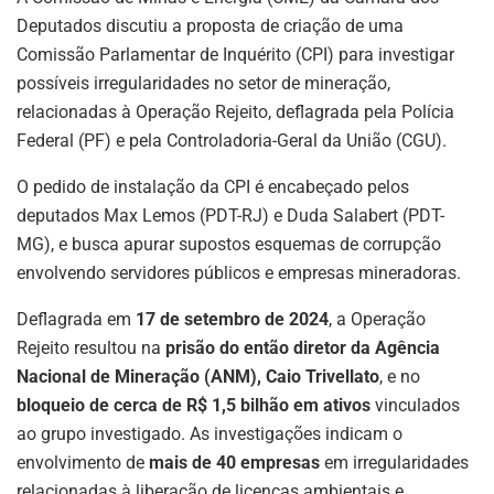
p
o
Deputados discutiu a proposta de criação de uma
k
Comissão Parlamentar de Inquérito (CPI) para investigar
possíveis irregularidades no setor de mineração,
relacionadas à Operação Rejeito, deflagrada pela Polícia
Federal (PF) e pela Controladoria-Geral da União (CGU).
O pedido de instalação da CPI é encabeçado pelos
deputados Max Lemos (PDT-RJ) e Duda Salabert (PDT-
MG), e busca apurar supostos esquemas de corrupção
envolvendo servidores públicos e empresas mineradoras.
Deflagrada em
17 de setembro de 2024
, a Operação
Rejeito resultou na
prisão do então diretor da Agência
Nacional de Mineração (ANM), Caio Trivellato
, e no
bloqueio de cerca de R$ 1,5 bilhão em ativos
vinculados
ao grupo investigado. As investigações indicam o
envolvimento de
mais de 40 empresas
em irregularidades
relacionadas à liberação de licenças ambientais e