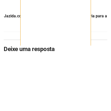
Próximo Post
Jazida.com levará tecnologia em gestão minerária para a
EXPOSIBRAM em Salvador
Deixe uma resposta