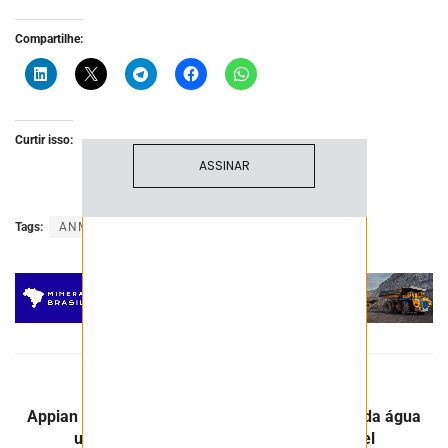
Fique atualizado com as últimas
Compartilhe:
notíciase inovações do setor mineral
brasileiro.
Curtir isso:
ASSINAR
Tags:
ANM
mineração
Post Anterior
Appian Capital Brazil reaproveita mais de 85% da água
utilizada nas operações da Atlantic Nickel