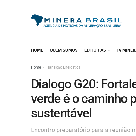
HOME
QUEM SOMOS
EDITORIAS
TV MINER
Home
Transição Energética
Dialogo G20: Fortal
verde é o caminho 
sustentável
Encontro preparatório para a reunião m