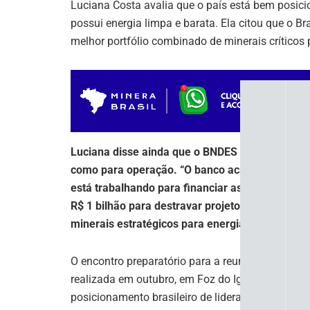
Luciana Costa avalia que o país está bem posici
possui energia limpa e barata. Ela citou que o Br
melhor portfólio combinado de minerais críticos 
Luciana disse ainda que o BNDES tem incentivad
como para operação. “O banco acabou de lançar 
está trabalhando para financiar as empresas num
R$ 1 bilhão para destravar projetos em mineraç
minerais estratégicos para energias limpas.
O encontro preparatório para a reunião ministeri
realizada em outubro, em Foz do Iguaçu, contou 
posicionamento brasileiro de liderança em desca