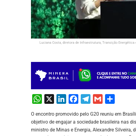
Luciana Costa, diretora de Infraestrutura, Transição Energéti
W
X
Li
F
T
G
S
h
n
a
el
m
h
O encontro promovido pelo G20 reuniu em Brasíli
at
k
c
e
ai
ar
objetivo de engajar a sociedade brasileira nas di
s
e
e
gr
l
e
ministro de Minas e Energia, Alexandre Silveira, 