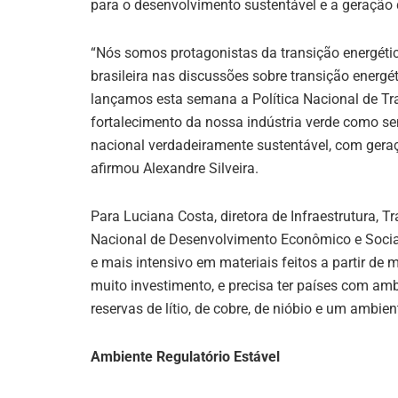
A
dI
b
a
para o desenvolvimento sustentável e a geração
p
n
o
m
“Nós somos protagonistas da transição energética
p
o
brasileira nas discussões sobre transição energé
k
lançamos esta semana a Política Nacional de Tra
fortalecimento da nossa indústria verde como s
nacional verdadeiramente sustentável, com gera
afirmou Alexandre Silveira.
Para Luciana Costa, diretora de Infraestrutura,
Nacional de Desenvolvimento Econômico e Socia
e mais intensivo em materiais feitos a partir de m
muito investimento, e precisa ter países com amb
reservas de lítio, de cobre, de nióbio e um ambie
Ambiente Regulatório Estável