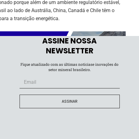
onado porque além de um ambiente regulatório estável,
asil ao lado de Austrália, China, Canadá e Chile têm o
para a transição energética.
ASSINE NOSSA
NEWSLETTER
Fique atualizado com as últimas notíciase inovações do
o o setor com linhas de créditos tanto para pesquisa,
setor mineral brasileiro.
o edital para um fundo de minerais críticos. A gente
 estágio mais inicial”, disse se referindo ao fundo de
ão com potencial para diversificar a produção de
ASSINAR
al do GT de Transições Energéticas do G20, que será
com participação de atores relevantes para o
rbonização e industrialização verde dos mais variados