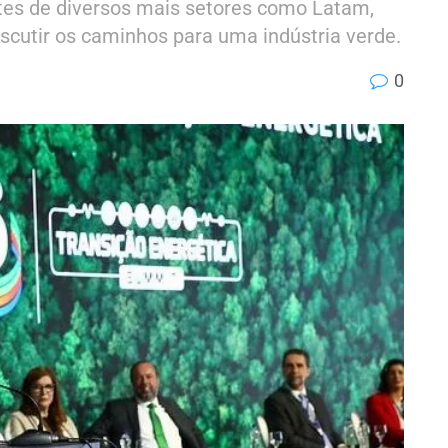
tes de diversos mais setores como Latam,
iscutir os caminhos para uma indústria verde.
0