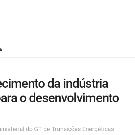
A
ecimento da indústria
para o desenvolvimento
inisterial do GT de Transições Energéticas