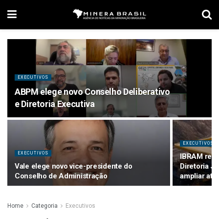
EXECUTIVOS
ABPM elege novo Conselho Deliberativo
e Diretoria Executiva
EXECUTIVOS
EXECUTIVOS
IBRAM reest
Vale elege novo vice-presidente do
Diretoria J
Conselho de Administração
ampliar atu
Home
Categoria
Executivos