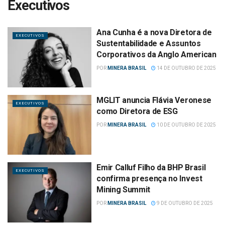
Executivos
Ana Cunha é a nova Diretora de
EXECUTIVOS
Sustentabilidade e Assuntos
Corporativos da Anglo American
POR
MINERA BRASIL
14 DE OUTUBRO DE 2025
MGLIT anuncia Flávia Veronese
EXECUTIVOS
como Diretora de ESG
POR
MINERA BRASIL
10 DE OUTUBRO DE 2025
Emir Calluf Filho da BHP Brasil
EXECUTIVOS
confirma presença no Invest
Mining Summit
POR
MINERA BRASIL
9 DE OUTUBRO DE 2025