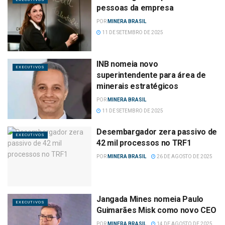
pessoas da empresa
POR
MINERA BRASIL
11 DE SETEMBRO DE 2025
INB nomeia novo
EXECUTIVOS
superintendente para área de
minerais estratégicos
POR
MINERA BRASIL
11 DE SETEMBRO DE 2025
Desembargador zera passivo de
EXECUTIVOS
42 mil processos no TRF1
POR
MINERA BRASIL
26 DE AGOSTO DE 2025
Jangada Mines nomeia Paulo
EXECUTIVOS
Guimarães Misk como novo CEO
POR
MINERA BRASIL
14 DE AGOSTO DE 2025