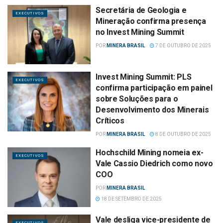
Secretária de Geologia e
EXECUTIVOS
Mineração confirma presença
no Invest Mining Summit
POR
MINERA BRASIL
7 DE OUTUBRO DE 2025
Invest Mining Summit: PLS
EXECUTIVOS
confirma participação em painel
sobre Soluções para o
Desenvolvimento dos Minerais
Críticos
POR
MINERA BRASIL
8 DE OUTUBRO DE 2025
Hochschild Mining nomeia ex-
EXECUTIVOS
Vale Cassio Diedrich como novo
COO
POR
MINERA BRASIL
18 DE SETEMBRO DE 2025
Vale desliga vice-presidente de
EXECUTIVOS