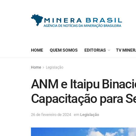
HOME
QUEM SOMOS
EDITORIAS
TV MINER
Home
Legislação
ANM e Itaipu Binac
Capacitação para S
26 de fevereiro de 2024
em
Legislação