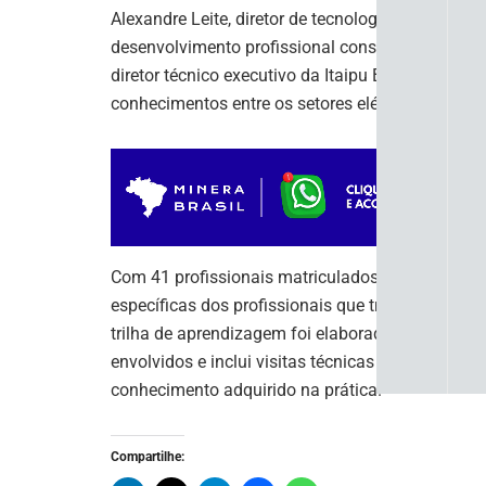
Alexandre Leite, diretor de tecnologias do Parque
desenvolvimento profissional constante e desta
diretor técnico executivo da Itaipu Binacional, re
conhecimentos entre os setores elétrico e de min
Com 41 profissionais matriculados, o curso terá
específicas dos profissionais que trabalham com
trilha de aprendizagem foi elaborada com base n
envolvidos e inclui visitas técnicas e uma pesqu
conhecimento adquirido na prática.
Compartilhe: