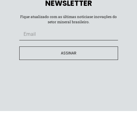
NEWSLETTER
 Tecnológico Itaipu, enfatizou os benefícios do
cou a excelência do curso. Já Renato Soares Sacramento,
Fique atualizado com as últimas notíciase inovações do
ssaltou a relevância da parceria para compartilhar
setor mineral brasileiro.
eração.
ASSINAR
 duração de 18 meses e abordará tanto as necessidades
 barragens de mineração quanto os de múltiplos usos. A
as demandas identificadas pelos profissionais
isa aplicada para que os participantes possam aplicar o