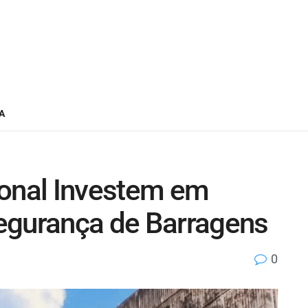
A
ional Investem em
egurança de Barragens
0