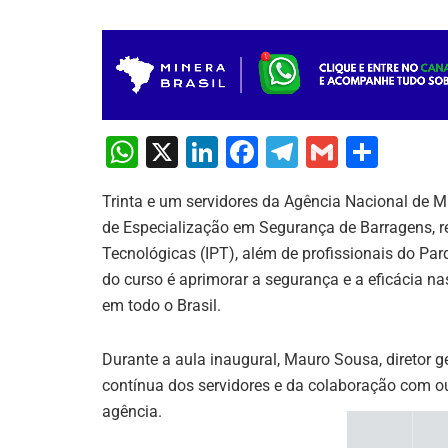
W
X
Li
F
T
G
S
h
n
a
el
m
h
Trinta e um servidores da Agência Nacional de 
at
k
c
e
ai
ar
de Especialização em Segurança de Barragens, re
s
e
e
gr
l
e
Tecnológicas (IPT), além de profissionais do Parq
A
dI
b
a
do curso é aprimorar a segurança e a eficácia na
p
n
o
m
em todo o Brasil.
p
o
Durante a aula inaugural, Mauro Sousa, diretor 
k
contínua dos servidores e da colaboração com ou
agência.