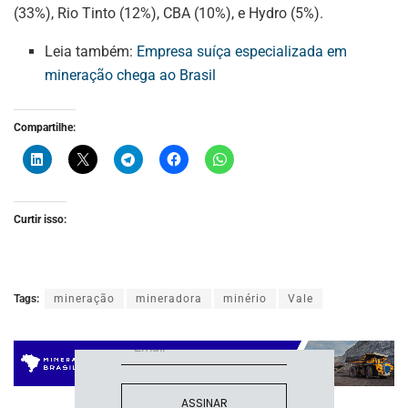
(33%), Rio Tinto (12%), CBA (10%), e Hydro (5%).
Leia também:
Empresa suíça especializada em
mineração chega ao Brasil
Compartilhe:
ASSINE NOSSA
Curtir isso:
NEWSLETTER
Fique atualizado com as últimas
notíciase inovações do setor mineral
Tags:
mineração
mineradora
minério
Vale
brasileiro.
ASSINAR