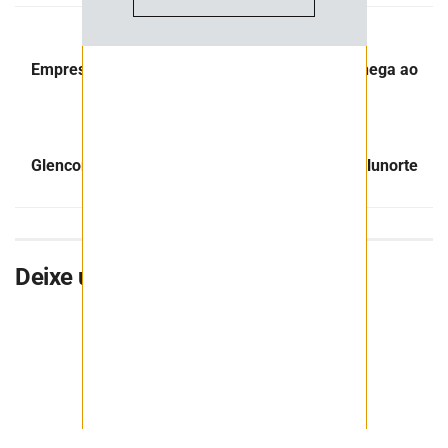
Post Anterior
Empresa suíça especializada em mineração chega ao
Brasil
Próximo Post
Glencore compra fatia de refinaria brasileira Alunorte
Deixe uma resposta