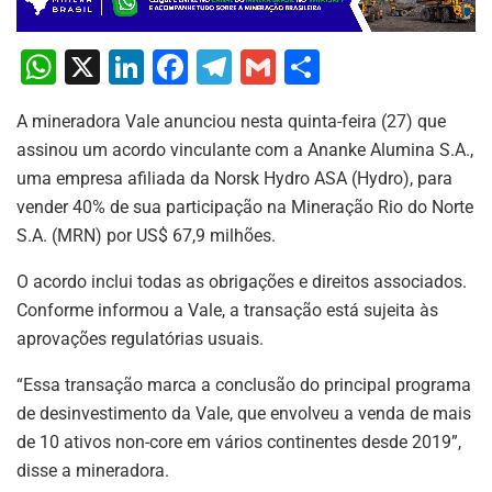
W
X
Li
F
T
G
S
h
n
a
el
m
h
A mineradora Vale anunciou nesta quinta-feira (27) que
at
k
c
e
ai
ar
assinou um acordo vinculante com a Ananke Alumina S.A.,
s
e
e
gr
l
e
uma empresa afiliada da Norsk Hydro ASA (Hydro), para
A
dI
b
a
vender 40% de sua participação na Mineração Rio do Norte
p
n
o
m
S.A. (MRN) por US$ 67,9 milhões.
p
o
O acordo inclui todas as obrigações e direitos associados.
k
Conforme informou a Vale, a transação está sujeita às
aprovações regulatórias usuais.
“Essa transação marca a conclusão do principal programa
de desinvestimento da Vale, que envolveu a venda de mais
de 10 ativos non-core em vários continentes desde 2019”,
disse a mineradora.