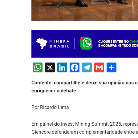
W
X
Li
F
T
G
S
h
n
a
el
m
h
Comente, compartilhe e deixe sua opinião nos c
at
k
c
e
ai
ar
enriquecer o debate
s
e
e
gr
l
e
A
dI
b
a
Por Ricardo Lima
p
n
o
m
p
o
Em painel do Invest Mining Summit 2025, repres
Glencore defenderam complementaridade entre ag
k