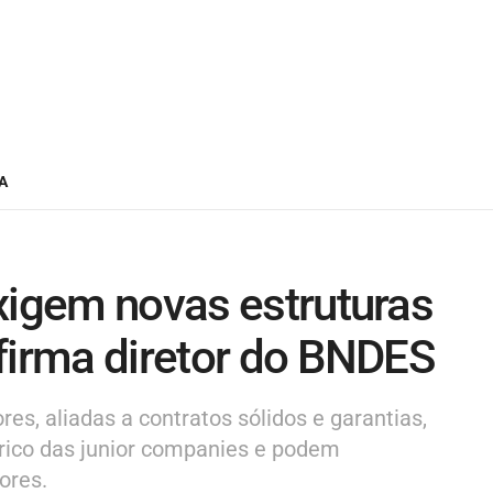
A
xigem novas estruturas
firma diretor do BNDES
res, aliadas a contratos sólidos e garantias,
órico das junior companies e podem
ores.