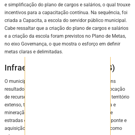
e simplificação do plano de cargos e salários, o qual trouxe
incentivos para a capacitação contínua. Na sequência, foi
criada a Capacita, a escola do servidor público municipal.
Cabe ressaltar que a criação do plano de cargos e salários
e a criação da escola foram previstos no Plano de Metas,
no eixo Governança, o que mostra o esforço em definir
metas claras e delimitadas.
Infraestrutura: Piracema (MG)
O município de menos de 7 mil habitantes teve bons
resultados pelo compromisso da gestão com a alocação
de recursos e priorização da infraestrutura em um território
extenso, tomado principalmente pela agropecuária e
mineração. Entre as iniciativas estão a melhoria de
estradas e outras vias de mobilidade, melhoria de ponte e
aquisição de equipamentos e máquinas pesadas como