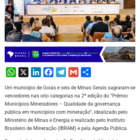
W
X
Li
F
T
G
S
h
n
a
el
m
h
Um município de Goiás e seis de Minas Gerais sagraram-se
at
k
c
e
ai
ar
vencedores nas oito categorias na 2ª edição do “Prêmio
s
e
e
gr
l
e
Municípios Mineradores – Qualidade da governança
A
dI
b
a
pública em municípios com mineração”, idealizado pelo
p
n
o
m
Ministério de Minas e Energia e realizado pelo Instituto
Brasileiro de Mineração (IBRAM) e pela Agenda Pública.
p
o