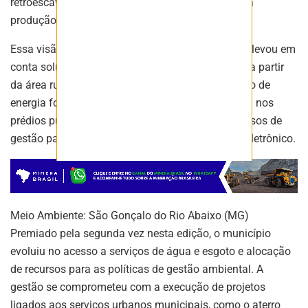
retroescavadeiras para melhorar o escoamento da
produção.
Essa visão estratégica em infraestrutura também levou em
conta soluções para o transporte escolar mesmo a partir
da área rural, a instalação de painéis de conversão de
energia fotovoltaica e captação de água da chuva nos
prédios públicos, na migração de todos os processos de
gestão para meios digitais, incluindo em pregão eletrônico.
Meio Ambiente: São Gonçalo do Rio Abaixo (MG)
Premiado pela segunda vez nesta edição, o município
evoluiu no acesso a serviços de água e esgoto e alocação
de recursos para as políticas de gestão ambiental. A
gestão se comprometeu com a execução de projetos
ligados aos serviços urbanos municipais, como o aterro