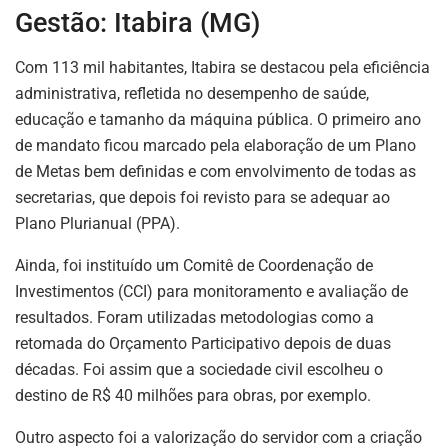
Gestão: Itabira (MG)
Com 113 mil habitantes, Itabira se destacou pela eficiência
ASSINE NOSSA
administrativa, refletida no desempenho de saúde,
NEWSLETTER
educação e tamanho da máquina pública. O primeiro ano
de mandato ficou marcado pela elaboração de um Plano
Fique atualizado com as últimas
de Metas bem definidas e com envolvimento de todas as
notíciase inovações do setor mineral
secretarias, que depois foi revisto para se adequar ao
brasileiro.
Plano Plurianual (PPA).
Ainda, foi instituído um Comitê de Coordenação de
Investimentos (CCI) para monitoramento e avaliação de
ASSINAR
resultados. Foram utilizadas metodologias como a
retomada do Orçamento Participativo depois de duas
décadas. Foi assim que a sociedade civil escolheu o
destino de R$ 40 milhões para obras, por exemplo.
Outro aspecto foi a valorização do servidor com a criação