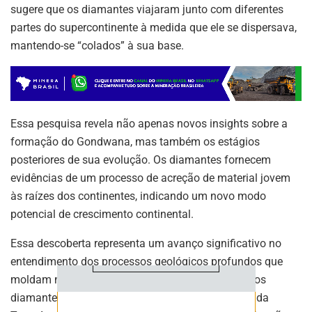
sugere que os diamantes viajaram junto com diferentes
partes do supercontinente à medida que ele se dispersava,
mantendo-se “colados” à sua base.
ASSINE NOSSA
Essa pesquisa revela não apenas novos insights sobre a
NEWSLETTER
formação do Gondwana, mas também os estágios
posteriores de sua evolução. Os diamantes fornecem
Fique atualizado com as últimas
notíciase inovações do setor mineral
evidências de um processo de acreção de material jovem
brasileiro.
às raízes dos continentes, indicando um novo modo
potencial de crescimento continental.
Essa descoberta representa um avanço significativo no
ASSINAR
entendimento dos processos geológicos profundos que
moldam nosso planeta e destaca a importância dos
diamantes como janelas para o passado distante da