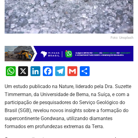
Foto: Unsplash
W
X
Li
F
T
G
S
h
n
a
el
m
h
Um estudo publicado na Nature, liderado pela Dra. Suzette
at
k
c
e
ai
ar
Timmerman, da Universidade de Berna, na Suíça, e com a
s
e
e
gr
l
e
participação de pesquisadores do Serviço Geológico do
A
dI
b
a
Brasil (SGB), revelou novos insights sobre a formação do
p
n
o
m
supercontinente Gondwana, utilizando diamantes
formados em profundezas extremas da Terra.
p
o