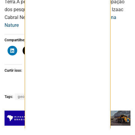
Terra.A pesquisa em questão contou com a participação
dos pesquisadores do Serviço Geológico do Brasil Izaac
Cabral Neto e Francisco V. Silveira e foi
publicada na
Nature
Compartilhe:
Curtir isso:
Tags:
geologia
mineração
pesquisa