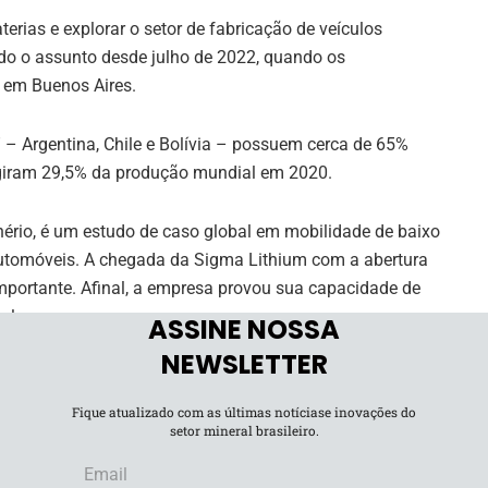
aterias e explorar o setor de fabricação de veículos
tindo o assunto desde julho de 2022, quando os
 em Buenos Aires.
” – Argentina, Chile e Bolívia – possuem cerca de 65%
ingiram 29,5% da produção mundial em 2020.
nério, é um estudo de caso global em mobilidade de baixo
automóveis. A chegada da Sigma Lithium com a abertura
 importante. Afinal, a empresa provou sua capacidade de
el.
ASSINE NOSSA
NEWSLETTER
e compartilhado em maximizar os benefícios da demanda
 regionais para cooperação.
Fique atualizado com as últimas notíciase inovações do
setor mineral brasileiro.
 focam no lítio