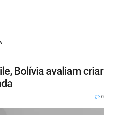
A
ile, Bolívia avaliam criar
nda
0