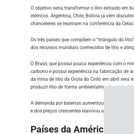
p
n
o
m
O objetivo seria transformar o lítio extraído em b
elétricos. Argentina, Chile, Bolívia já vêm discu
p
o
chanceleres se reuniram na conferência da Celac
k
Os três países que compõem o “triângulo do lítio
dos recursos mundiais conhecidos de lítio e at
O Brasil, que possui pouca experiência com o mi
carbono e possui experiência na fabricação de 
da mina de lítio da Grota do Cirilo em abril será
produzir lítio de forma ambientalmente sustentáv
A demanda por baterias aumentou, e o interess
e dos preços crescentes reavivou as negociações
Países da América Latina