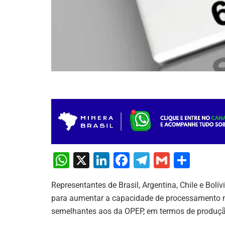
W
X
Li
F
T
G
S
h
n
a
el
m
h
Representantes de Brasil, Argentina, Chile e Bol
at
k
c
e
ai
ar
para aumentar a capacidade de processamento n
s
e
e
gr
l
e
semelhantes aos da OPEP, em termos de produção
A
dI
b
a