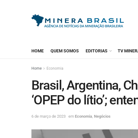
HOME
QUEM SOMOS
EDITORIAS
TV MINER
Home
Economia
Brasil, Argentina, Ch
‘OPEP do lítio’; ente
6 de março de 2023
em
Economia
,
Negócios