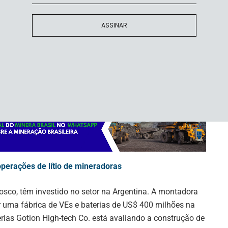
r parceria com seus vizinhos do sul. De acordo com
ASSINAR
toneladas de reservas do mineral.
ssará de 6% do fornecimento mundial de lítio em 2021
e como o segundo produtor mundial de lítio até 2027,
investiram na Argentina nos últimos anos.
operações de lítio de mineradoras
osco, têm investido no setor na Argentina. A montadora
ir uma fábrica de VEs e baterias de US$ 400 milhões na
rias Gotion High-tech Co. está avaliando a construção de