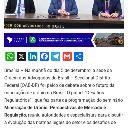
W
X
Li
F
T
G
S
h
n
a
el
m
h
Brasília – Na manhã do dia 5 de dezembro, a sede da
at
k
c
e
ai
ar
Ordem dos Advogados do Brasil – Seccional Distrito
s
e
e
gr
l
e
Federal (OAB-DF) foi palco de debate sobre o futuro da
A
dI
b
a
mineração de urânio no Brasil. O painel “Desafios
p
n
o
m
Regulatórios”, que fez parte da programação do seminário
Mineração de Urânio: Perspectivas de Mercado e
p
o
Regulação
, reuniu autoridades e especialistas para discutir
k
a evolução das normas legais do setor e os desafios de