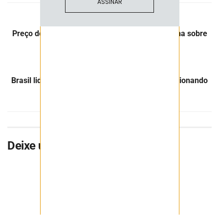
ASSINAR
Post Anterior
Preço do minério de ferro cai com aviso da China sobre
supervisão do mercado
Próximo Post
Brasil lidera produção mundial de Nióbio impulsionando
economia verde
Deixe uma resposta