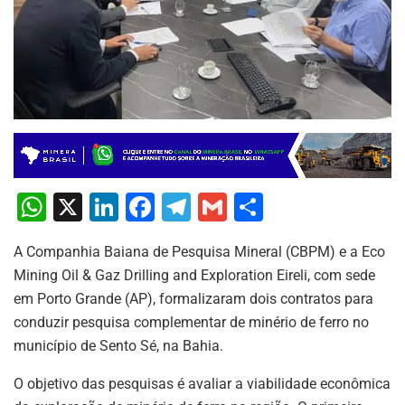
W
X
Li
F
T
G
S
h
n
a
el
m
h
A Companhia Baiana de Pesquisa Mineral (CBPM) e a Eco
at
k
c
e
ai
ar
Mining Oil & Gaz Drilling and Exploration Eireli, com sede
s
e
e
gr
l
e
em Porto Grande (AP), formalizaram dois contratos para
A
dI
b
a
conduzir pesquisa complementar de minério de ferro no
p
n
o
m
município de Sento Sé, na Bahia.
p
o
O objetivo das pesquisas é avaliar a viabilidade econômica