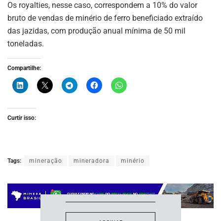
Os royalties, nesse caso, correspondem a 10% do valor
bruto de vendas de minério de ferro beneficiado extraído
das jazidas, com produção anual mínima de 50 mil
toneladas.
Compartilhe:
ASSINE NOSSA
Curtir isso:
NEWSLETTER
Fique atualizado com as últimas
Tags:
mineração
mineradora
minério
notíciase inovações do setor mineral
brasileiro.