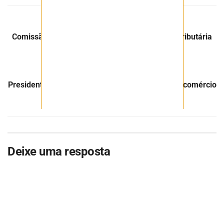
Post Anterior
Comissão de Minas e Energia debate reforma tributária
na mineração
Próximo Post
Presidente da Funai cobra ações para combater comércio
ilegal de ouro no Brasil
Deixe uma resposta