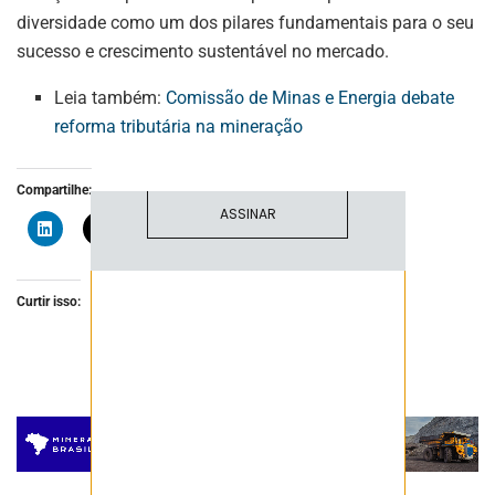
NEWSLETTER
diversidade como um dos pilares fundamentais para o seu
sucesso e crescimento sustentável no mercado.
Fique atualizado com as últimas
notíciase inovações do setor mineral
Leia também:
Comissão de Minas e Energia debate
brasileiro.
reforma tributária na mineração
Compartilhe:
ASSINAR
Curtir isso: