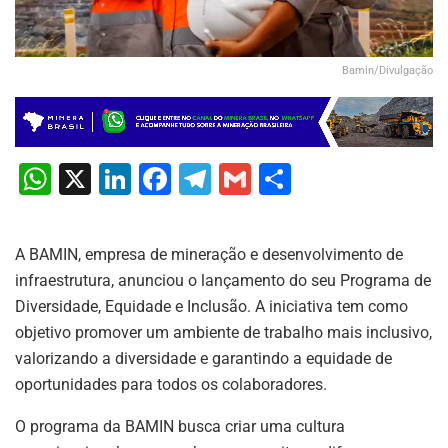
Bamin/Divulgação
W
X
Li
F
T
G
S
h
n
a
el
m
h
at
k
c
e
ai
ar
A BAMIN, empresa de mineração e desenvolvimento de
s
e
e
gr
l
e
infraestrutura, anunciou o lançamento do seu Programa de
A
dI
b
a
Diversidade, Equidade e Inclusão. A iniciativa tem como
p
n
o
m
objetivo promover um ambiente de trabalho mais inclusivo,
valorizando a diversidade e garantindo a equidade de
p
o
oportunidades para todos os colaboradores.
k
O programa da BAMIN busca criar uma cultura