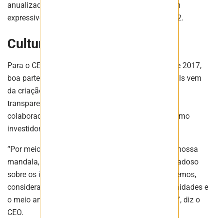
anualizadas no final de 2025, o que representa um
expressivo crescimento de 86% comparado a 2022.
Cultura Aura 360
Para o CEO, que está à frente da companhia desde 2017,
boa parte do sucesso alcançado pela Aura Minerals vem
da criação e implementação de uma cultura forte,
transparente, e que é cascateada para todos os
colaboradores, impactando ainda stakeholders como
investidores e população geral.
“Por meio da cultura Aura 360, representada pela nossa
mandala, conseguimos ter um olhar amplo e cuidadoso
sobre os impactos e benefícios de tudo o que fazemos,
considerando os nossos colaboradores, as comunidades e
o meio ambiente, até chegar à própria companhia”, diz o
CEO.