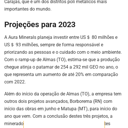
Carajás, que é um dos distritos poli metálicos mais
importantes do mundo.
Projeções para 2023
ASSINE NOSSA
A Aura Minerals planeja investir entre US＄ 80 milhões e
NEWSLETTER
US＄ 93 milhões, sempre de forma responsável e
priorizando as pessoas e o cuidado com o meio ambiente.
Fique atualizado com as últimas
Com o ramp-up de Almas (TO), estima-se que a produção
notíciase inovações do setor mineral
brasileiro.
chegue atinja o patamar de 254 a 292 mil GEO no ano, o
que representa um aumento de até 20% em comparação
com 2022.
Além do início da operação de Almas (TO), a empresa tem
ASSINAR
outros dois projetos avançados, Borborema (RN) com
início das obras em junho e Matupa (MT), para início do
ano que vem. Com a conclusão destes três projetos, a
mineradora espera alcançar 450 mil Oz Equivalentes