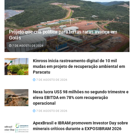
Projeto que cria política para terras raras avança em
Goiás
7 DE AGOSTO DE 2026
Kinross inicia rastreamento digital de 10 mil
mudas em projeto de recuperação ambiental em
Paracatu
7 DE AGOSTO DE 2026
Nexa lucra US$ 98 milhões no segundo trimestre e
eleva EBITDA em 78% com recuperação
operacional
7 DE AGOSTO DE 2026
ApexBrasil e IBRAM promovem Investor Day sobre
minerais críticos durante a EXPOSIBRAM 2026