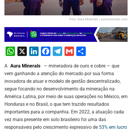
Foto: Aura Minerals | auraminerals.com
W
X
Li
F
T
G
S
h
n
a
el
m
h
A
Aura Minerals
— mineradora de ouro e cobre — que
at
k
c
e
ai
ar
vem ganhando a atenção do mercado por sua forma
s
e
e
gr
l
e
inovadora de atuar e modelo de gestão descentralizado,
A
dI
b
a
segue focando no desenvolvimento da mineração na
p
n
o
m
América Latina, por meio de suas operações no México, em
Honduras e no Brasil, o que tem trazido resultados
p
o
importantes para a companhia. Em 2022, a atuação cada
k
vez mais presente em solo brasileiro foi uma das
responsáveis pelo crescimento expressivo de
53% em lucro