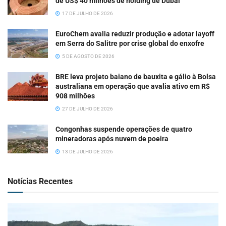
de US$ 40 milhões de holding de Dubai
17 DE JULHO DE 2026
EuroChem avalia reduzir produção e adotar layoff
em Serra do Salitre por crise global do enxofre
5 DE AGOSTO DE 2026
BRE leva projeto baiano de bauxita e gálio à Bolsa
australiana em operação que avalia ativo em R$
908 milhões
27 DE JULHO DE 2026
Congonhas suspende operações de quatro
mineradoras após nuvem de poeira
13 DE JULHO DE 2026
Notícias Recentes