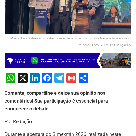
Maria José Salum é uma das figuras femininas com maior longevidade no setor
mineral. Foto: ADIMB / Divulgação.
W
X
Li
F
T
G
S
h
n
a
el
m
h
Comente, compartilhe e deixe sua opinião nos
at
k
c
e
ai
ar
comentários! Sua participação é essencial para
s
e
e
gr
l
e
enriquecer o debate
A
dI
b
a
Por Redação
p
n
o
m
Durante a abertura do Simexmin 2026, realizada neste