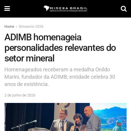
Home
Simexmin 2026
ADIMB homenageia
personalidades relevantes do
setor mineral
Homenageados receberam a medalha Onildo
Marini, fundador da ADIMB; entidade celebra 30
anos de existência.
2 de junho de 2026