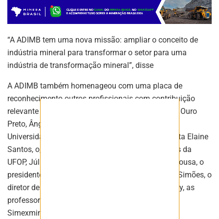
Fique atualizado com as últimas
notíciase inovações do setor mineral
brasileiro.
“A ADIMB tem uma nova missão: ampliar o conceito de
indústria mineral para transformar o setor para uma
indústria de transformação mineral”, disse
ASSINAR
A ADIMB também homenageou com uma placa de
reconhecimento outros profissionais com contribuição
relevante ao setor mineral. Entre eles o prefeito de Ouro
Preto, Ângelo Oswaldo Santos, a vice-reitora da
Universidade Federal de Ouro Preto (UFOP), Roberta Elaine
Santos, o, gerente do centro de artes e convenções da
UFOP, Júlio Pena, o diretor geral da ANM, Mauro Sousa, o
presidente do Serviço Geológico do Brasil, Vilmar Simões, o
diretor de Assuntos Minerários do Ibram, Júlio Nery, as
professoras que coordenaram a sessão pôster do
Simexmin, Lydia Maria Lobato e Rosaline Cristina