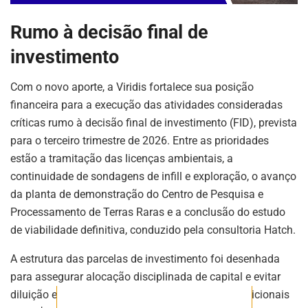
Rumo à decisão final de
investimento
ASSINE NOSSA
Com o novo aporte, a Viridis fortalece sua posição
NEWSLETTER
financeira para a execução das atividades consideradas
críticas rumo à decisão final de investimento (FID), prevista
Fique atualizado com as últimas
para o terceiro trimestre de 2026. Entre as prioridades
notíciase inovações do setor mineral
brasileiro.
estão a tramitação das licenças ambientais, a
continuidade de sondagens de infill e exploração, o avanço
da planta de demonstração do Centro de Pesquisa e
Processamento de Terras Raras e a conclusão do estudo
ASSINAR
de viabilidade definitiva, conduzido pela consultoria Hatch.
A estrutura das parcelas de investimento foi desenhada
para assegurar alocação disciplinada de capital e evitar
diluição excessiva dos acionistas, com valores adicionais