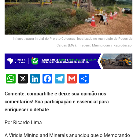
Infraestrutura inicial do Projeto Colossus, localizado no município de Poços de
Caldas (MG). Imagem: Mining.com / Reprodução.
W
X
Li
F
T
G
S
h
n
a
el
m
h
Comente, compartilhe e deixe sua opinião nos
at
k
c
e
ai
ar
comentários! Sua participação é essencial para
s
e
e
gr
l
e
enriquecer o debate
A
dI
b
a
Por Ricardo Lima
p
n
o
m
A Viridis Mining and Minerals anunciou que o Memorando