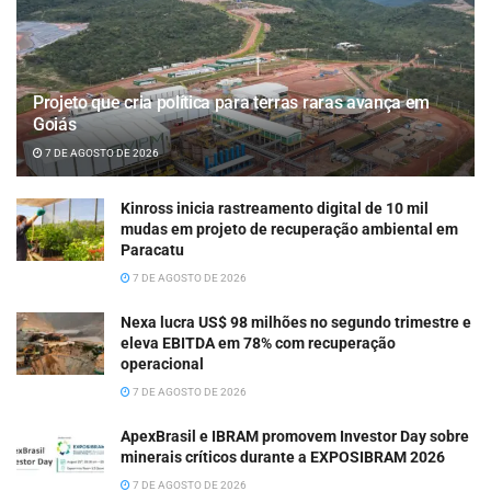
Projeto que cria política para terras raras avança em
Goiás
7 DE AGOSTO DE 2026
Kinross inicia rastreamento digital de 10 mil
mudas em projeto de recuperação ambiental em
Paracatu
7 DE AGOSTO DE 2026
Nexa lucra US$ 98 milhões no segundo trimestre e
eleva EBITDA em 78% com recuperação
operacional
7 DE AGOSTO DE 2026
ApexBrasil e IBRAM promovem Investor Day sobre
minerais críticos durante a EXPOSIBRAM 2026
7 DE AGOSTO DE 2026