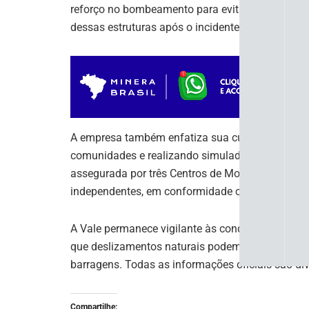
reforço no bombeamento para evitar acúmulo de
dessas estruturas após o incidente em Brumadinh
A empresa também enfatiza sua cultura de preve
comunidades e realizando simulados de emergên
assegurada por três Centros de Monitoramento Ge
independentes, em conformidade com os Termos
A Vale permanece vigilante às condições climát
que deslizamentos naturais podem ocorrer duran
barragens. Todas as informações oficiais são d
Compartilhe: