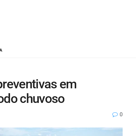
A
preventivas em
íodo chuvoso
0