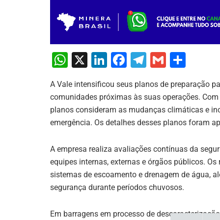
W
X
Li
F
T
G
S
h
n
a
el
m
h
A Vale intensificou seus planos de preparação p
at
k
c
e
ai
ar
comunidades próximas às suas operações. Com a
s
e
e
gr
l
e
planos consideram as mudanças climáticas e in
A
dI
b
a
emergência. Os detalhes desses planos foram a
p
n
o
m
A empresa realiza avaliações contínuas da segur
p
o
equipes internas, externas e órgãos públicos. O
k
sistemas de escoamento e drenagem de água, alé
segurança durante períodos chuvosos.
Em barragens em processo de descaracterização,