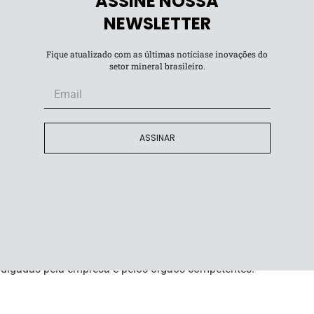
ASSINE NOSSA
 água. A Vale comprometeu-se com a descaracterização
NEWSLETTER
o, e mais de 40% das previstas já foram concluídas.
Fique atualizado com as últimas notíciase inovações do
setor mineral brasileiro.
ASSINAR
nção, conduzindo treinamentos periódicos nas
cia. A monitorização constante das barragens é
otécnico, inspeções regulares e auditorias
 de Compromisso com o Ministério Público.
icas, adotando medidas conforme necessário, e destaca
te o período chuvoso, sendo distintos de rompimentos de
ivulgadas pela empresa e pelos órgãos competentes.