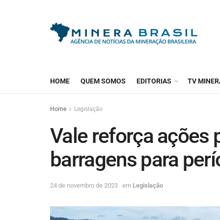
HOME
QUEM SOMOS
EDITORIAS
TV MINER
Home
Legislação
Vale reforça ações 
barragens para per
24 de novembro de 2023
em
Legislação