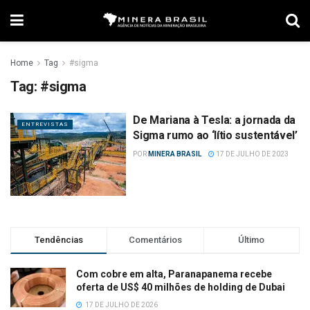
Home
Tag
#sigma
Tag:
#sigma
De Mariana à Tesla: a jornada da
ENTREVISTAS
Sigma rumo ao ‘lítio sustentável’
POR
MINERA BRASIL
17 DE JULHO DE 2023
Tendências
Comentários
Último
Com cobre em alta, Paranapanema recebe
oferta de US$ 40 milhões de holding de Dubai
17 DE JULHO DE 2026