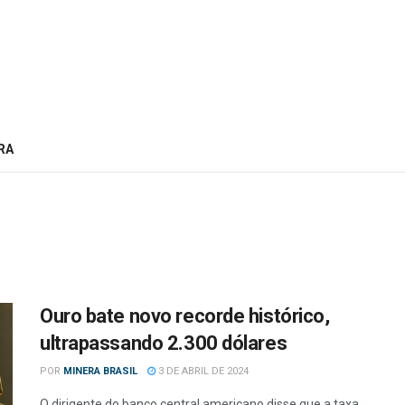
RA
Ouro bate novo recorde histórico,
ultrapassando 2.300 dólares
POR
MINERA BRASIL
3 DE ABRIL DE 2024
O dirigente do banco central americano disse que a taxa