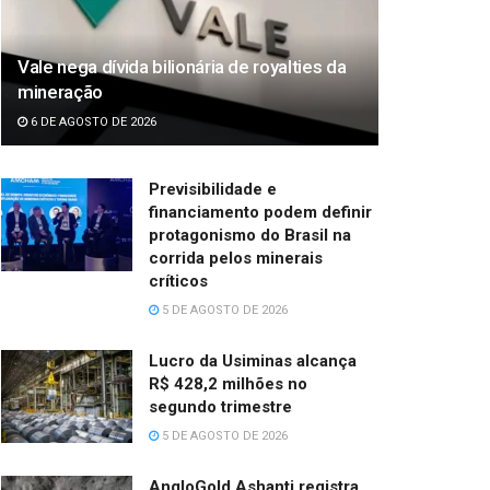
Vale nega dívida bilionária de royalties da
mineração
6 DE AGOSTO DE 2026
Previsibilidade e
financiamento podem definir
protagonismo do Brasil na
corrida pelos minerais
críticos
5 DE AGOSTO DE 2026
Lucro da Usiminas alcança
R$ 428,2 milhões no
segundo trimestre
5 DE AGOSTO DE 2026
AngloGold Ashanti registra