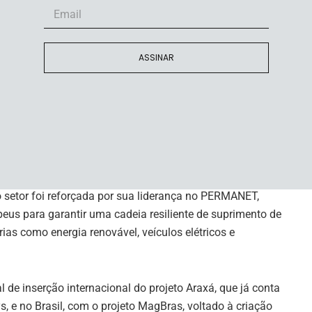
lização, com produção de carbonato de terras raras
os. Dependendo dos resultados, a parceria pode avançar
ASSINAR
ento de fluxogramas industriais, estudos de engenharia
resa espanhola, é voltada à recuperação e
cada ou ofertada em diversos mercados, incluindo Estados
o setor foi reforçada por sua liderança no PERMANET,
peus para garantir uma cadeia resiliente de suprimento de
as como energia renovável, veículos elétricos e
 de inserção internacional do projeto Araxá, que já conta
, e no Brasil, com o projeto MagBras, voltado à criação