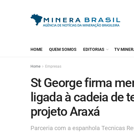
HOME
QUEM SOMOS
EDITORIAS
TV MINER
Home
Empresas
St George firma m
ligada à cadeia de t
projeto Araxá
Parceria com a espanhola Tecnicas Re