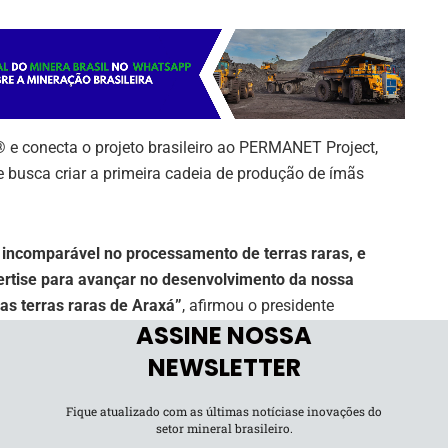
 e conecta o projeto brasileiro ao PERMANET Project,
 busca criar a primeira cadeia de produção de ímãs
 incomparável no processamento de terras raras, e
ertise para avançar no desenvolvimento da nossa
s terras raras de Araxá”
, afirmou o presidente
ASSINE NOSSA
NEWSLETTER
testes metalúrgicos e químicos para avaliar a
traídas do projeto Araxá, ativo 100% controlado pela St
Fique atualizado com as últimas notíciase inovações do
setor mineral brasileiro.
 raras em rocha dura da América do Sul.