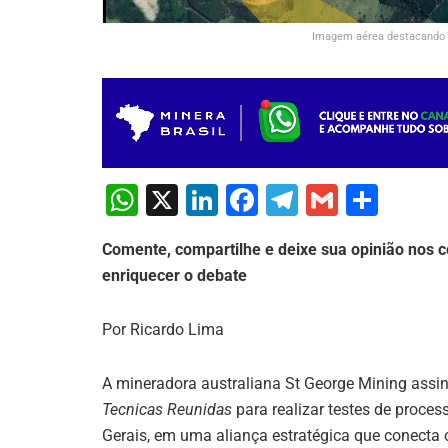
Imagem aérea destacando o
W
X
Li
F
T
G
S
h
n
a
el
m
h
Comente, compartilhe e deixe sua opinião nos c
at
k
c
e
ai
ar
enriquecer o debate
s
e
e
gr
l
e
A
dI
b
a
Por Ricardo Lima
p
n
o
m
p
o
A mineradora australiana St George Mining as
Tecnicas Reunidas
para realizar testes de proces
k
Gerais, em uma aliança estratégica que conecta o 