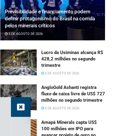
Previsibilidade e financiamento podem
definir protagonismo do Brasil na corrida
pelos minerais críticos
5 DE AGOSTO DE 2026
Lucro da Usiminas alcança R$
428,2 milhões no segundo
trimestre
5 DE AGOSTO DE 2026
AngloGold Ashanti registra
fluxo de caixa livre de US$ 727
milhões no segundo trimestre
5 DE AGOSTO DE 2026
Amapá Minerals capta US$
100 milhões em IPO para
avançar projeto de ouro no