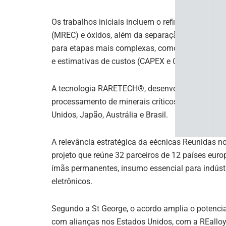
Os trabalhos iniciais incluem o refino da minera
(MREC) e óxidos, além da separação dos element
para etapas mais complexas, como o desenvolvim
e estimativas de custos (CAPEX e OPEX).
A tecnologia RARETECH®, desenvolvida pela emp
processamento de minerais críticos e já foi apli
Unidos, Japão, Austrália e Brasil.
A relevância estratégica da eécnicas Reunidas n
projeto que reúne 32 parceiros de 12 países euro
ímãs permanentes, insumo essencial para indústri
eletrônicos.
Segundo a St George, o acordo amplia o potencial
com alianças nos Estados Unidos, com a REalloys