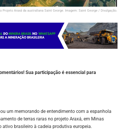
 Projeto Araxá da australiana Saint George. Imagem: Saint George / Divulgação.
omentários! Sua participação é essencial para
sinou um memorando de entendimento com a espanhola
samento de terras raras no projeto Araxá, em Minas
ativo brasileiro à cadeia produtiva europeia.