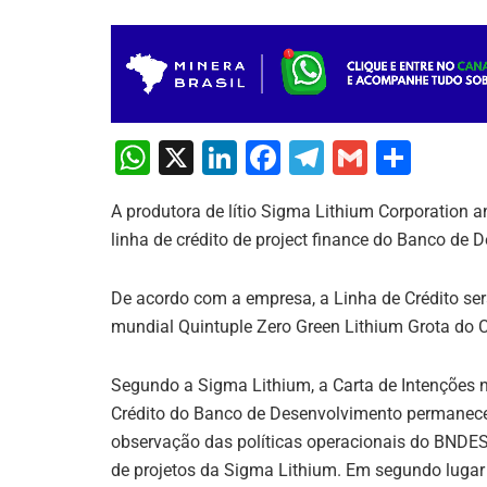
W
X
Li
F
T
G
S
h
n
a
el
m
h
A produtora de lítio Sigma Lithium Corporation
at
k
c
e
ai
ar
linha de crédito de project finance do Banco de 
s
e
e
gr
l
e
A
dI
b
a
De acordo com a empresa, a Linha de Crédito ser
p
n
o
m
mundial Quintuple Zero Green Lithium Grota do Ci
p
o
Segundo a Sigma Lithium, a Carta de Intenções 
k
Crédito do Banco de Desenvolvimento permanece s
observação das políticas operacionais do BNDES
de projetos da Sigma Lithium. Em segundo lugar 