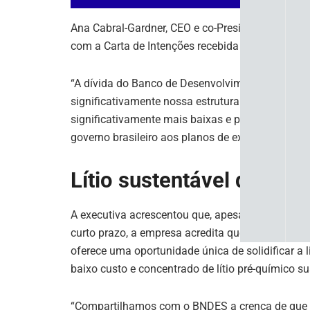
Ana Cabral-Gardner, CEO e co-Presidente da Sigm
com a Carta de Intenções recebida do BNDES.
“A dívida do Banco de Desenvolvimento concedida
significativamente nossa estrutura de capital dev
significativamente mais baixas e períodos de ca
governo brasileiro aos planos de expansão indust
Lítio sustentável da Sig
A executiva acrescentou que, apesar da recente d
curto prazo, a empresa acredita que a estrutura 
oferece uma oportunidade única de solidificar a 
baixo custo e concentrado de lítio pré-químico su
“Compartilhamos com o BNDES a crença de que a