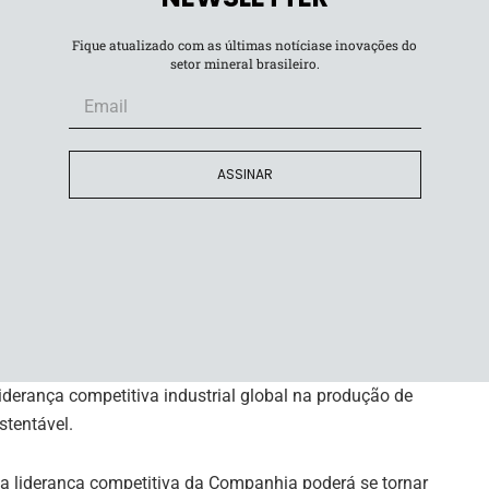
a, destacou que a empresa está honrada e satisfeita
Fique atualizado com as últimas notíciase inovações do
setor mineral brasileiro.
 pelo Brasil tem o potencial de melhorar
ido à duração típica mais longa, taxas de juros
ASSINAR
rência. Ter o BNDES como credor representa o apoio do
rial da Sigma Lithium no Vale do Jequitinhonha“, disse.
ma Lithium
eterioração nas perspectivas para a demanda de lítio no
de capital possibilitada por este financiamento do BNDES
liderança competitiva industrial global na produção de
stentável.
 liderança competitiva da Companhia poderá se tornar