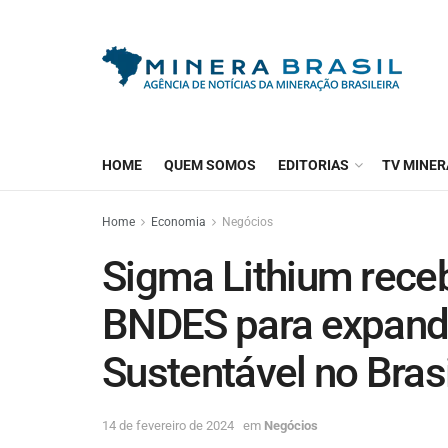
HOME
QUEM SOMOS
EDITORIAS
TV MINER
Home
Economia
Negócios
Sigma Lithium receb
BNDES para expandir
Sustentável no Brasi
14 de fevereiro de 2024
em
Negócios