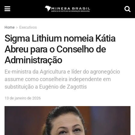
Home
Executivos
Sigma Lithium nomeia Kátia
Abreu para o Conselho de
Administração
Ex-ministra da Agricultura e líder do agronegócio
assume como conselheira independente em
substituição a Eugênio de Zagottis
13 de janeiro de 2026