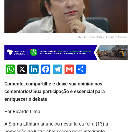
Foto: Antonio Cruz / Agência Brasil.
W
X
Li
F
T
G
S
h
n
a
el
m
h
Comente, compartilhe e deixe sua opinião nos
at
k
c
e
ai
ar
comentários! Sua participação é essencial para
s
e
e
gr
l
e
enriquecer o debate
A
dI
b
a
Por Ricardo Lima
p
n
o
m
p
o
A Sigma Lithium anunciou nesta terça-feira (13) a
nomeação de Kátia Abreu como nova integrante