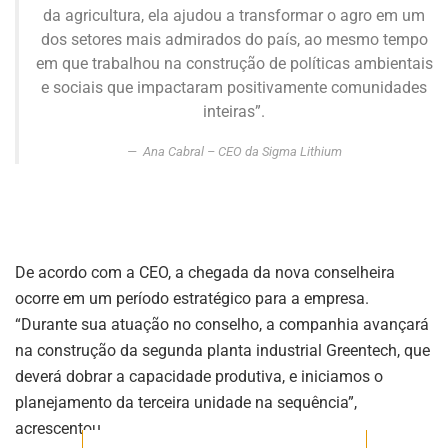
da agricultura, ela ajudou a transformar o agro em um
dos setores mais admirados do país, ao mesmo tempo
em que trabalhou na construção de políticas ambientais
e sociais que impactaram positivamente comunidades
inteiras”.
ASSINE NOSSA
Ana Cabral – CEO da Sigma Lithium
NEWSLETTER
Fique atualizado com as últimas
notíciase inovações do setor mineral
brasileiro.
De acordo com a CEO, a chegada da nova conselheira
ocorre em um período estratégico para a empresa.
“Durante sua atuação no conselho, a companhia avançará
ASSINAR
na construção da segunda planta industrial Greentech, que
deverá dobrar a capacidade produtiva, e iniciamos o
planejamento da terceira unidade na sequência”,
acrescentou.