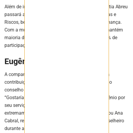
Além de integrar o Conselho de Administração, Kátia Abreu
passará a atuar nos Comitês de Auditoria, Finanças e
Riscos, bem como no Comitê de Pessoas e Governança.
Com a mudança, o colegiado da Sigma Lithium mantém
maioria de membros independentes e alcança 40% de
participação feminina.
Eugênio de Zagottis
A companhia também registrou agradecimentos à
contribuição de Eugênio de Zagottis, que integrou o
conselho entre julho de 2024 e o fim de 2025.
“Gostaríamos de agradecer profundamente a Eugênio por
seu serviço intenso e dedicado em um período
extremamente desafiador para a empresa”, declarou Ana
Cabral, ressaltando seu papel como mentor e conselheiro
durante a volatilidade do mercado global.