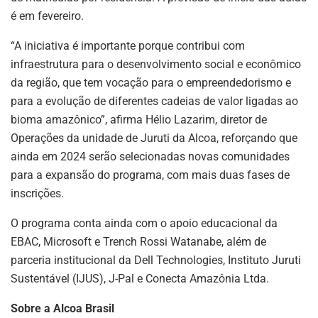
é em fevereiro.
“A iniciativa é importante porque contribui com
infraestrutura para o desenvolvimento social e econômico
da região, que tem vocação para o empreendedorismo e
para a evolução de diferentes cadeias de valor ligadas ao
bioma amazônico”, afirma Hélio Lazarim, diretor de
Operações da unidade de Juruti da Alcoa, reforçando que
ainda em 2024 serão selecionadas novas comunidades
para a expansão do programa, com mais duas fases de
inscrições.
ASSINE NOSSA
O programa conta ainda com o apoio educacional da
EBAC, Microsoft e Trench Rossi Watanabe, além de
NEWSLETTER
parceria institucional da Dell Technologies, Instituto Juruti
Fique atualizado com as últimas
Sustentável (IJUS), J-Pal e Conecta Amazônia Ltda.
notíciase inovações do setor mineral
brasileiro.
Sobre a Alcoa Brasil