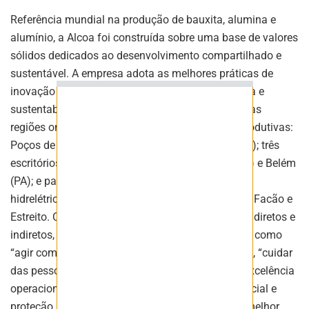
Referência mundial na produção de bauxita, alumina e
alumínio, a Alcoa foi construída sobre uma base de valores
ASSINAR
sólidos dedicados ao desenvolvimento compartilhado e
sustentável. A empresa adota as melhores práticas de
inovação para trabalhar com eficiência, segurança e
sustentabilidade, fortalecendo as comunidades das
regiões onde atua. No Brasil são três unidades produtivas:
Poços de Caldas (MG), São Luís (MA) e Juruti (PA); três
escritórios: São Paulo (SP), Poços de Caldas (MG) e Belém
(PA); e participação acionária em quatro usinas
hidrelétricas: Machadinho, Barra Grande, Serra do Facão e
Estreito. Com mais de 17 mil colaboradores, entre diretos e
indiretos, a Alcoa segue impulsionada por valores como
“agir com integridade”, “trabalhar com excelência”, “cuidar
das pessoas” e “liderar com coragem” para unir excelência
operacional, desempenho econômico, impacto social e
proteção ambiental na construção de um futuro melhor.