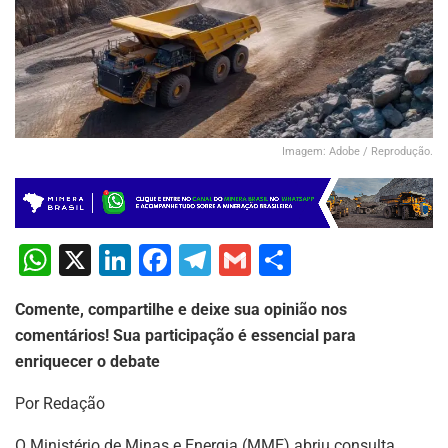
Imagem: Adobe / Reprodução.
W
X
Li
F
T
G
S
h
n
a
el
m
h
Comente, compartilhe e deixe sua opinião nos
at
k
c
e
ai
ar
comentários! Sua participação é essencial para
s
e
e
gr
l
e
enriquecer o debate
A
dI
b
a
Por Redação
p
n
o
m
O Ministério de Minas e Energia (MME) abriu consulta