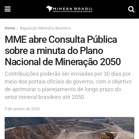
Home
Regulação Minerária Brasileira
MME abre Consulta Pública
sobre a minuta do Plano
Nacional de Mineração 2050
Contribuições poderão ser enviadas por 30 dias por
meio dos portais oficiais do governo, com o objetivo
de aprimorar o planejamento de longo prazo do
setor mineral brasileiro até 2050.
9 de janeiro de 2026