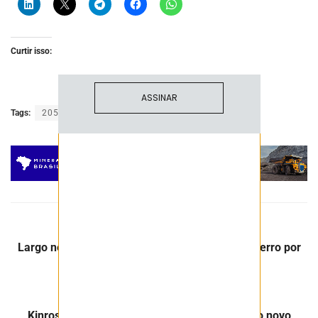
Fique atualizado com as últimas
notíciase inovações do setor mineral
brasileiro.
Curtir isso:
ASSINAR
Tags:
2050
economia
mineração
Post Anterior
Largo negocia venda de calcina de minério de ferro por
US$56 milhões na Bahia
Próximo Post
Kinross Brasil anuncia Rodrigo Gomides como novo