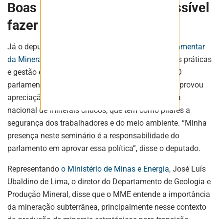
Boas práticas e gestão: é possível
fazer mineração sustentável
Já o deputado Zé Silva, presidente da Frente
Parlamentar
da Mineração Sustentável
destacou que com boas práticas
e gestão é possível fazer mineração sustentável. O
parlamentar citou que a Câmara dos Deputados aprovou
apreciação em regime de urgência de uma política
nacional de minerais críticos, que tem como pilares a
segurança dos trabalhadores e do meio ambiente. “Minha
presença neste seminário é a responsabilidade do
parlamento em aprovar essa política”, disse o deputado.
Representando
o Ministério de Minas e Energia
, José Luís
Ubaldino de Lima, o diretor do Departamento de Geologia e
Produção Mineral, disse que o MME entende a importância
da mineração subterrânea, principalmente nesse contexto