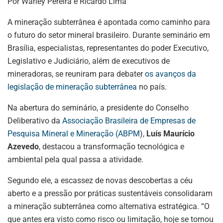
Por Warley Pereira e Ricardo Lima
p
n
o
m
p
o
A mineração subterrânea é apontada como caminho para
o futuro do setor mineral brasileiro. Durante seminário em
k
Brasília, especialistas, representantes do poder Executivo,
Legislativo e Judiciário, além de executivos de
mineradoras, se reuniram para debater
os avanços da
legislação de mineração subterrânea
no país.
Na abertura do seminário, a presidente do Conselho
Deliberativo da
Associação Brasileira de Empresas de
Pesquisa Mineral e Mineração (ABPM
),
Luís Maurício
Azevedo
, destacou a transformação tecnológica e
ambiental pela qual passa a atividade.
Segundo ele, a escassez de novas descobertas a céu
aberto e a pressão por práticas sustentáveis consolidaram
a mineração subterrânea como alternativa estratégica. “O
que antes era visto como risco ou limitação, hoje se tornou