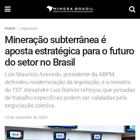
Home
Legislação
Mineração subterrânea é
aposta estratégica para o futuro
do setor no Brasil
Luís Maurício Azevedo, presidente da ABPM,
defendeu modernização da legislação, e o ministro
do TST Alexandre Luiz Ramos reforçou que jornadas
de trabalho específicas podem ser validadas pela
negociação coletiva.
24 de setembro de 2025