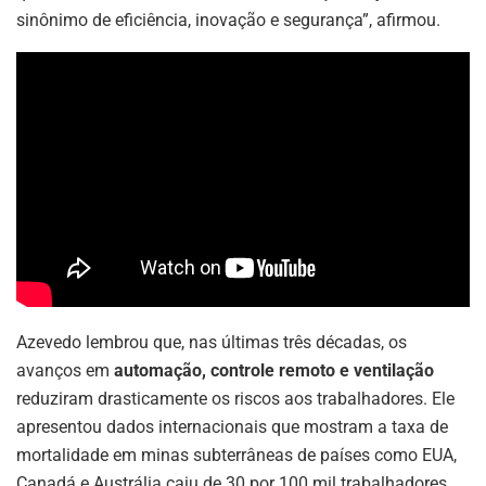
sinônimo de eficiência, inovação e segurança”, afirmou.
Azevedo lembrou que, nas últimas três décadas, os
avanços em
automação, controle remoto e ventilação
reduziram drasticamente os riscos aos trabalhadores. Ele
apresentou dados internacionais que mostram a taxa de
mortalidade em minas subterrâneas de países como EUA,
Canadá e Austrália caiu de 30 por 100 mil trabalhadores