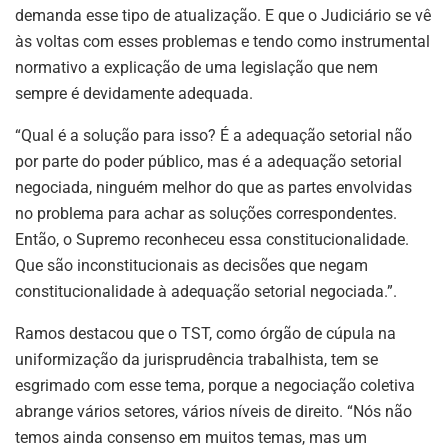
ASSINE NOSSA
demanda esse tipo de atualização. E que o Judiciário se vê
NEWSLETTER
às voltas com esses problemas e tendo como instrumental
normativo a explicação de uma legislação que nem
Fique atualizado com as últimas
sempre é devidamente adequada.
notíciase inovações do setor mineral
brasileiro.
“Qual é a solução para isso? É a adequação setorial não
por parte do poder público, mas é a adequação setorial
negociada, ninguém melhor do que as partes envolvidas
no problema para achar as soluções correspondentes.
ASSINAR
Então, o Supremo reconheceu essa constitucionalidade.
Que são inconstitucionais as decisões que negam
constitucionalidade à adequação setorial negociada.”.
Ramos destacou que o TST, como órgão de cúpula na
uniformização da jurisprudência trabalhista, tem se
esgrimado com esse tema, porque a negociação coletiva
abrange vários setores, vários níveis de direito. “Nós não
temos ainda consenso em muitos temas, mas um