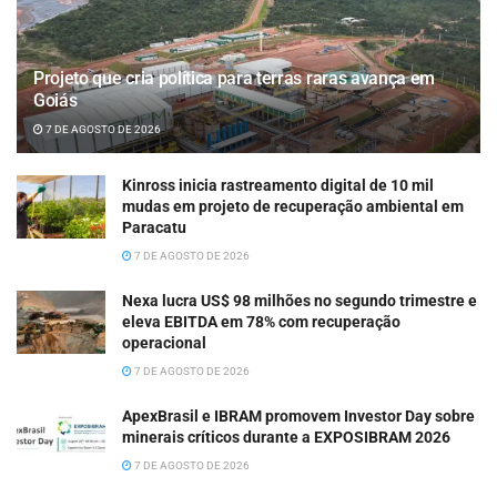
Projeto que cria política para terras raras avança em
Goiás
7 DE AGOSTO DE 2026
Kinross inicia rastreamento digital de 10 mil
mudas em projeto de recuperação ambiental em
Paracatu
7 DE AGOSTO DE 2026
Nexa lucra US$ 98 milhões no segundo trimestre e
eleva EBITDA em 78% com recuperação
operacional
7 DE AGOSTO DE 2026
ApexBrasil e IBRAM promovem Investor Day sobre
minerais críticos durante a EXPOSIBRAM 2026
7 DE AGOSTO DE 2026