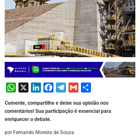
W
X
Li
F
T
G
S
h
n
a
el
m
h
Comente, compartilhe e deixe sua opinião nos
at
k
c
e
ai
ar
comentários! Sua participação é essencial para
s
e
e
gr
l
e
enriquecer o debate.
A
dI
b
a
por Fernando Moreira de Souza
p
n
o
m