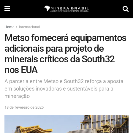
Home
Internacional
Metso fornecerá equipamentos
adicionais para projeto de
minerais críticos da South32
nos EUA
A parceria entre Metso e South32 reforça a aposta
em soluções inovadoras e sustentáveis para a
mineração
18 de fevereiro de 2025