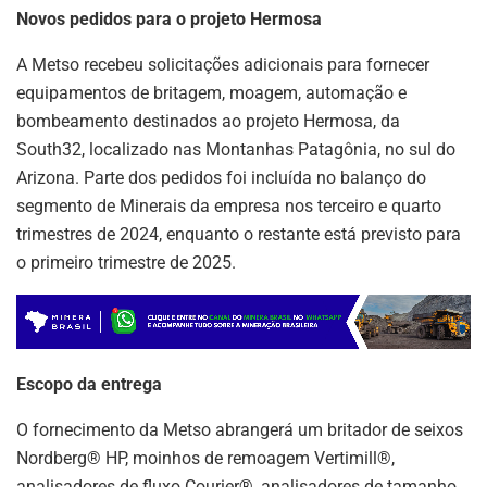
p
o
Novos pedidos para o projeto Hermosa
k
A Metso recebeu solicitações adicionais para fornecer
equipamentos de britagem, moagem, automação e
bombeamento destinados ao projeto Hermosa, da
South32, localizado nas Montanhas Patagônia, no sul do
Arizona. Parte dos pedidos foi incluída no balanço do
segmento de Minerais da empresa nos terceiro e quarto
trimestres de 2024, enquanto o restante está previsto para
o primeiro trimestre de 2025.
Escopo da entrega
O fornecimento da Metso abrangerá um britador de seixos
Nordberg® HP, moinhos de remoagem Vertimill®,
analisadores de fluxo Courier®, analisadores de tamanho