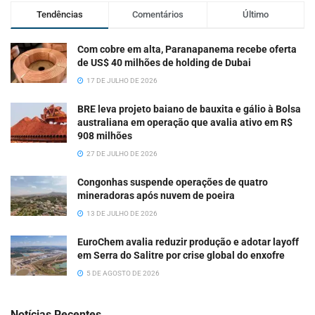
Tendências
Comentários
Último
Com cobre em alta, Paranapanema recebe oferta
de US$ 40 milhões de holding de Dubai
17 DE JULHO DE 2026
BRE leva projeto baiano de bauxita e gálio à Bolsa
australiana em operação que avalia ativo em R$
908 milhões
27 DE JULHO DE 2026
Congonhas suspende operações de quatro
mineradoras após nuvem de poeira
13 DE JULHO DE 2026
EuroChem avalia reduzir produção e adotar layoff
em Serra do Salitre por crise global do enxofre
5 DE AGOSTO DE 2026
Notícias Recentes