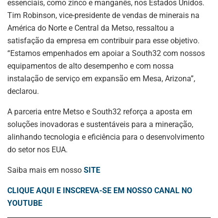
essenciais, como zinco e manganês, nos Estados Unidos.
Tim Robinson, vice-presidente de vendas de minerais na
América do Norte e Central da Metso, ressaltou a
satisfação da empresa em contribuir para esse objetivo.
“Estamos empenhados em apoiar a South32 com nossos
equipamentos de alto desempenho e com nossa
instalação de serviço em expansão em Mesa, Arizona”,
declarou.
ASSINE NOSSA
A parceria entre Metso e South32 reforça a aposta em
NEWSLETTER
soluções inovadoras e sustentáveis para a mineração,
alinhando tecnologia e eficiência para o desenvolvimento
Fique atualizado com as últimas
do setor nos EUA.
notíciase inovações do setor mineral
brasileiro.
Saiba mais em nosso
SITE
CLIQUE AQUI E INSCREVA-SE EM NOSSO CANAL NO
YOUTUBE
ASSINAR