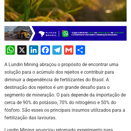
W
X
Li
F
T
G
S
h
n
a
el
m
h
A Lundin Mining abraçou o propósito de encontrar uma
at
k
c
e
ai
ar
solução para o acúmulo dos rejeitos e contribuir para
s
e
e
gr
l
e
diminuir a dependência de fertilizantes do Brasil. A
A
dI
b
a
destinação dos rejeitos é um grande desafio para o
p
n
o
m
segmento de mineração. O país depende da importação de
cerca de 90% do potássio, 70% do nitrogênio e 50% do
p
o
fósforo. São esses os principais insumos utilizados para a
k
fertilização das lavouras.
Lundin Mining anunciou retomada experimento para