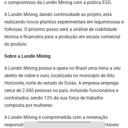
o compromisso da Lundin Mining com a prática ESG.
A Lundin Mining, dando continuidade ao projeto, está
realizando novos plantios experimentais em leguminosas e
folhosas. O próximo passo será a análise de viabilidade
técnica e financeira para a produção em escala comercial
do produto.
ASSINE NOSSA
Sobre a Lundin Mining
NEWSLETTER
A Lundin Mining possui e opera no Brasil uma mina a céu
aberto de cobre e ouro, localizada no município de Alto
Fique atualizado com as últimas
notíciase inovações do setor mineral
Horizonte, norte do estado de Goiás. A empresa emprega
brasileiro.
cerca de 2.000 pessoas no país, incluindo funcionários e
contratados, sendo 13% da sua força de trabalho
composta por mulheres.
ASSINAR
A Lundin Mining é comprometida com a mineração
responsável. Busca proporcionar benefícios sustentáveis