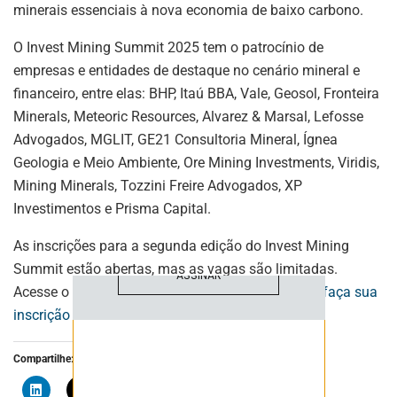
minerais essenciais à nova economia de baixo carbono.
O Invest Mining Summit 2025 tem o patrocínio de
empresas e entidades de destaque no cenário mineral e
ASSINE NOSSA
financeiro, entre elas: BHP, Itaú BBA, Vale, Geosol, Fronteira
NEWSLETTER
Minerals, Meteoric Resources, Alvarez & Marsal, Lefosse
Advogados, MGLIT, GE21 Consultoria Mineral, Ígnea
Fique atualizado com as últimas
Geologia e Meio Ambiente, Ore Mining Investments, Viridis,
notíciase inovações do setor mineral
Mining Minerals, Tozzini Freire Advogados, XP
brasileiro.
Investimentos e Prisma Capital.
As inscrições para a segunda edição do Invest Mining
Summit estão abertas, mas as vagas são limitadas.
ASSINAR
Acesse o site do evento,
confira a programação e faça sua
inscrição
Compartilhe: