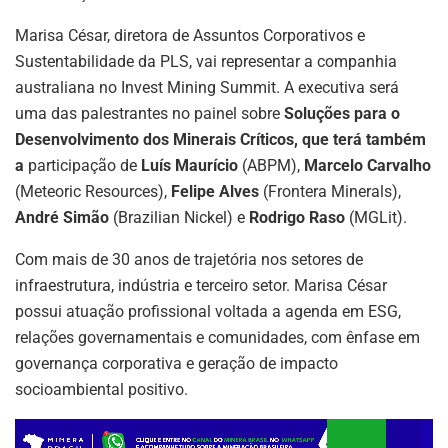
p
n
o
m
p
o
Marisa César, diretora de Assuntos Corporativos e
Sustentabilidade da PLS, vai representar a companhia
k
australiana no Invest Mining Summit. A executiva será
uma das palestrantes no painel sobre
Soluções para o
Desenvolvimento dos Minerais Críticos, que terá também
a
participação de
Luís Maurício
(ABPM),
Marcelo Carvalho
(Meteoric Resources),
Felipe Alves
(Frontera Minerals),
André Simão
(Brazilian Nickel) e
Rodrigo Raso
(MGLit).
Com mais de 30 anos de trajetória nos setores de
infraestrutura, indústria e terceiro setor. Marisa César
possui atuação profissional voltada a agenda em ESG,
relações governamentais e comunidades, com ênfase em
governança corporativa e geração de impacto
socioambiental positivo.