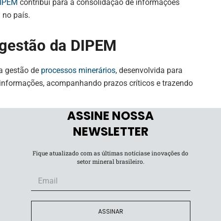
IPEM
contribui para a consolidação de informações
 no país.
 gestão da DIPEM
a gestão de
processos minerários
, desenvolvida para
o informações, acompanhando prazos críticos e trazendo
ASSINE NOSSA
NEWSLETTER
 prazos relevantes;
Fique atualizado com as últimas notíciase inovações do
setor mineral brasileiro.
 obrigações associadas;
ões e documentos;
inconsistências;
ASSINAR
 paralelos.