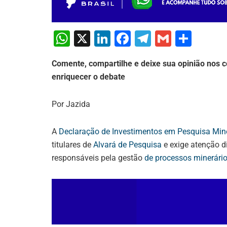
W
X
Li
F
T
G
S
h
n
a
el
m
h
Comente, compartilhe e deixe sua opinião nos c
at
k
c
e
ai
ar
enriquecer o debate
s
e
e
gr
l
e
A
dI
b
a
Por Jazida
p
n
o
m
p
o
A
Declaração de Investimentos em Pesquisa Min
titulares de
Alvará de Pesquisa
e exige atenção di
k
responsáveis pela gestão
de processos minerári