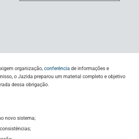
com mais controle, previsibilidade e segurança
: mais clareza para conduzir
exigem organização,
conferência
de informações e
nisso, o Jazida preparou um material completo e objetivo
urada dessa obrigação.
no novo sistema;
consistências;