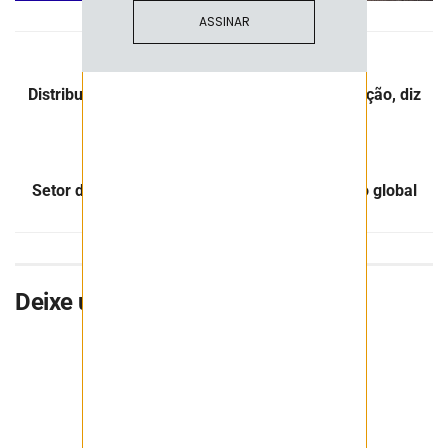
ASSINAR
Post Anterior
Distribuição da CFEM depende de regulamentação, diz
ANM
Próximo Post
Setor de alumínio do Brasil pode voltar ao topo global
Deixe uma resposta