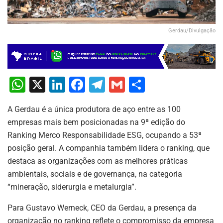
Gerdau/Divulgação
W
X
Li
F
T
G
S
h
n
a
el
m
h
A Gerdau é a única produtora de aço entre as 100
at
k
c
e
ai
ar
empresas mais bem posicionadas na 9ª edição do
s
e
e
gr
l
e
Ranking Merco Responsabilidade ESG, ocupando a 53ª
A
dI
b
a
posição geral. A companhia também lidera o ranking, que
p
n
o
m
destaca as organizações com as melhores práticas
ambientais, sociais e de governança, na categoria
p
o
“mineração, siderurgia e metalurgia”.
k
Para Gustavo Werneck, CEO da Gerdau, a presença da
organização no ranking reflete o compromisso da empresa