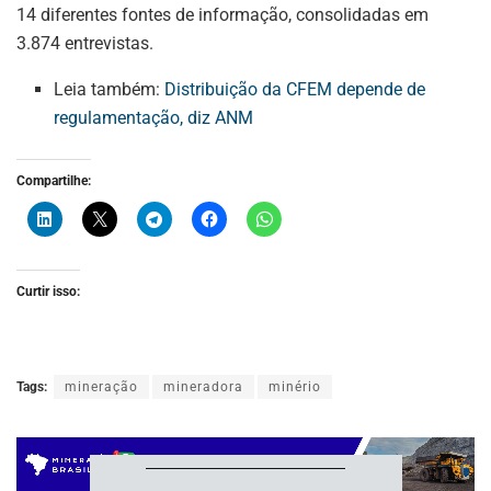
14 diferentes fontes de informação, consolidadas em
3.874 entrevistas.
Leia também:
Distribuição da CFEM depende de
regulamentação, diz ANM
Compartilhe:
ASSINE NOSSA
Curtir isso:
NEWSLETTER
Fique atualizado com as últimas
notíciase inovações do setor mineral
Tags:
mineração
mineradora
minério
brasileiro.