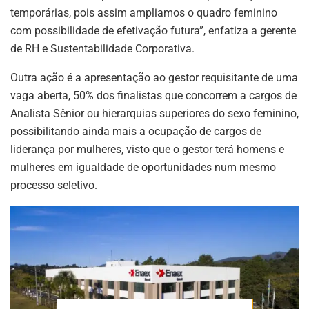
temporárias, pois assim ampliamos o quadro feminino
com possibilidade de efetivação futura”, enfatiza a gerente
de RH e Sustentabilidade Corporativa.
Outra ação é a apresentação ao gestor requisitante de uma
ASSINE NOSSA
vaga aberta, 50% dos finalistas que concorrem a cargos de
NEWSLETTER
Analista Sênior ou hierarquias superiores do sexo feminino,
possibilitando ainda mais a ocupação de cargos de
Fique atualizado com as últimas
liderança por mulheres, visto que o gestor terá homens e
notíciase inovações do setor mineral
brasileiro.
mulheres em igualdade de oportunidades num mesmo
processo seletivo.
ASSINAR