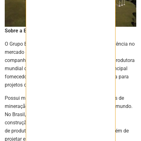
Sobre a Enaex Brasil
O Grupo Enaex possui mais de 100 anos de experiência no
mercado de explosivos. Ao longo desse século, a
companhia se consolidou como a terceira maior produtora
mundial de nitrato de amônio. Atualmente, é a principal
fornecedora de serviços de fragmentação de rocha para
projetos de mineração na América Latina.
Possui múltiplos contratos com grandes empresas de
mineração das principais regiões mineradoras do mundo.
No Brasil, a Enaex atende clientes de mineração e
construção civil, oferecendo um amplo portfólio
de produtos e equipamentos de alta tecnologia, além de
projetar e implementar soluções de