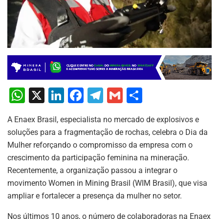
W
X
Li
F
T
G
S
h
n
a
el
m
h
A Enaex Brasil, especialista no mercado de explosivos e
at
k
c
e
ai
ar
soluções para a fragmentação de rochas, celebra o Dia da
s
e
e
gr
l
e
Mulher reforçando o compromisso da empresa com o
A
dI
b
a
crescimento da participação feminina na mineração.
p
n
o
m
Recentemente, a organização passou a integrar o
movimento Women in Mining Brasil (WIM Brasil), que visa
p
o
ampliar e fortalecer a presença da mulher no setor.
k
Nos últimos 10 anos, o número de colaboradoras na Enaex