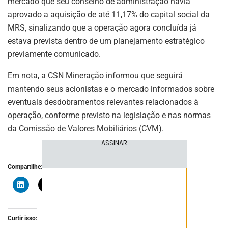
mercado que seu conselho de administração havia
aprovado a aquisição de até 11,17% do capital social da
MRS, sinalizando que a operação agora concluída já
ASSINE NOSSA
estava prevista dentro de um planejamento estratégico
NEWSLETTER
previamente comunicado.
Fique atualizado com as últimas
Em nota, a CSN Mineração informou que seguirá
notíciase inovações do setor mineral
mantendo seus acionistas e o mercado informados sobre
brasileiro.
eventuais desdobramentos relevantes relacionados à
operação, conforme previsto na legislação e nas normas
da Comissão de Valores Mobiliários (CVM).
ASSINAR
Compartilhe:
Curtir isso: