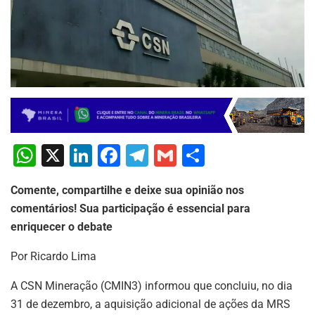
W
X
Li
F
T
G
S
h
n
a
el
m
h
Comente, compartilhe e deixe sua opinião nos
at
k
c
e
ai
ar
comentários! Sua participação é essencial para
s
e
e
gr
l
e
enriquecer o debate
A
dI
b
a
Por Ricardo Lima
p
n
o
m
p
o
A CSN Mineração (CMIN3) informou que concluiu, no dia
31 de dezembro, a aquisição adicional de ações da MRS
k